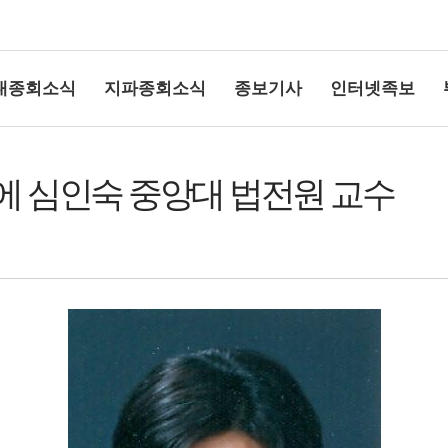
대종회소식
지파종회소식
종보기사
인터넷족보
 심인숙 중앙대 법전원 교수
상단여백