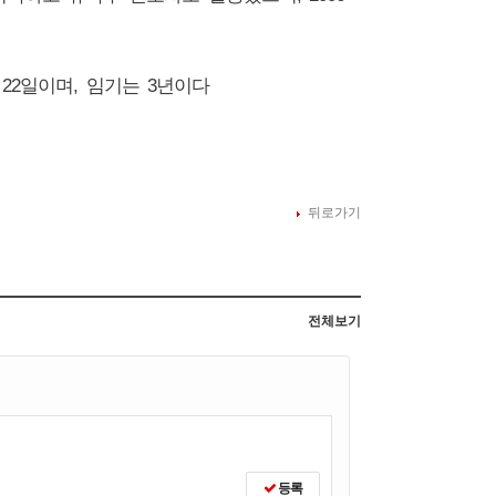
달
22
일이며
,
임기는
3
년이다
뒤로가기
전체보기
등록