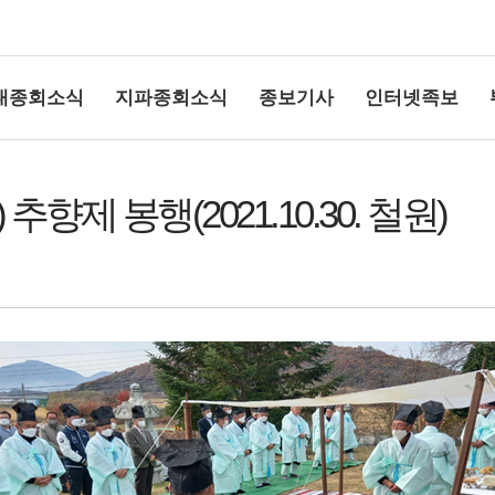
대종회소식
지파종회소식
종보기사
인터넷족보
향제 봉행(2021.10.30. 철원)
상단여백