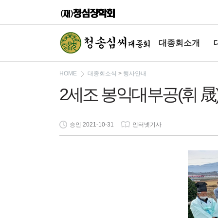
대종회소개
HOME
대종회소식
>
행사안내
2세조 봉익대부공(휘 晟) 추
승인 2021-10-31
인터넷기사