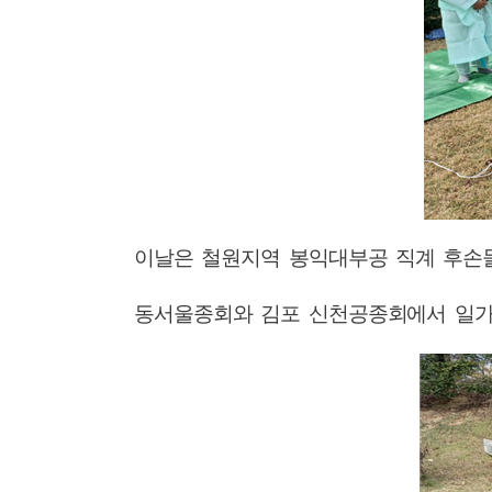
이날은 철원지역 봉익대부공 직계 후손
동서울종회와 김포 신천공종회에서 일