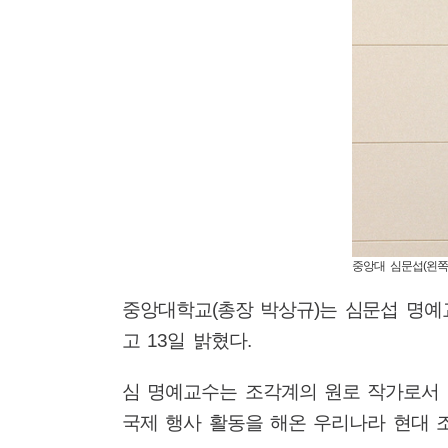
중앙대 심문섭(왼쪽
중앙대학교
(
총장 박상규
)
는 심문섭 명
고
13
일 밝혔다
.
심 명예교수는 조각계의 원로 작가로서
국제 행사 활동을 해온 우리나라 현대