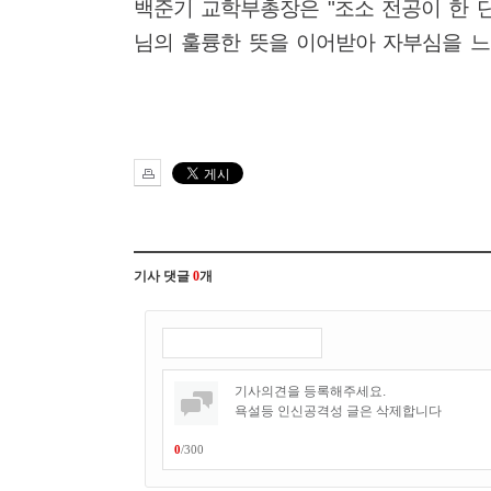
백준기 교학부총장은
"
조소 전공이 한 
님의 훌륭한 뜻을 이어받아 자부심을 느
기사 댓글
0
개
0
/
300