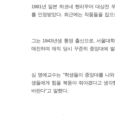
1981
년 일본 하코네 헨리무어 대상전 
를 인정받았다
.
최근에는 작품들을 집으
그는
1943
년생 통영 출신으로
,
서울대학
매진하며 재직 당시 꾸준히 중앙대에 
심 명예교수는
"
학생들이 중앙대를 나와
생들에게 힘을 북돋아 줘야겠다고 생각
바란다
"
고 말했다
.