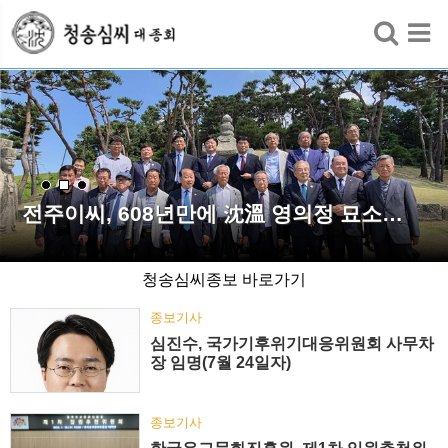
검색
전주이씨, 608년만에 沈溫 영의정 묘소…
청송심씨종보 바로가기
종보기사
심진수, 국가기후위기대응위원회 사무차
장 임명(7월 24일자)
종보기사