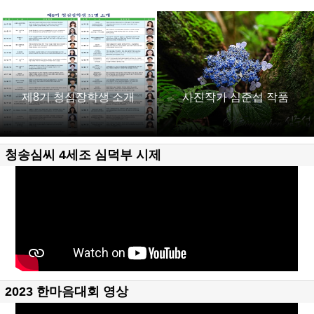
제8기 청심장학생 소개
사진작가 심준섭 작품
청송심씨 4세조 심덕부 시제
2023 한마음대회 영상