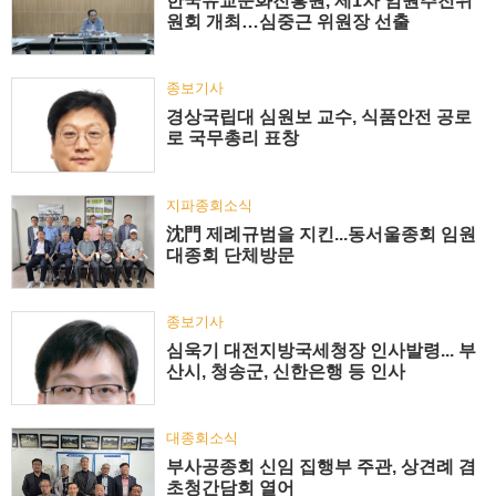
한국유교문화진흥원, 제1차 임원추천위
원회 개최…심중근 위원장 선출
종보기사
경상국립대 심원보 교수, 식품안전 공로
로 국무총리 표창
지파종회소식
沈門 제례규범을 지킨...동서울종회 임원
대종회 단체방문
종보기사
심욱기 대전지방국세청장 인사발령... 부
산시, 청송군, 신한은행 등 인사
대종회소식
부사공종회 신임 집행부 주관, 상견례 겸
초청간담회 열어