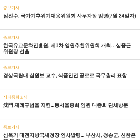
종보기사
심진수, 국가기후위기대응위원회 사무차장 임명(7월 24일자)
종보기사
한국유교문화진흥원, 제1차 임원추천위원회 개최…심중근
위원장 선출
종보기사
경상국립대 심원보 교수, 식품안전 공로로 국무총리 표창
지파종회소식
沈門 제례규범을 지킨...동서울종회 임원 대종회 단체방문
종보기사
심욱기 대전지방국세청장 인사발령... 부산시, 청송군, 신한은