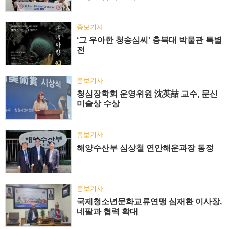
종보기사
‘그 우아한 청송심씨’ 충북대 박물관 특별
전
종보기사
청심장학회 운영위원 沈英喆 교수, 문신
미술상 수상
종보기사
해양수산부 심상철 연안해운과장 동정
종보기사
국제청소년문화교류연맹 심재환 이사장,
네팔과 협력 확대