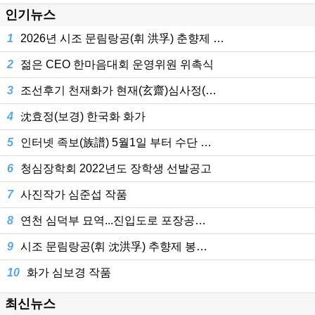
인기뉴스
1
2026년 시조 문림랑공(휘 洪孚) 춘향제 …
2
젊은 CEO 한마음대회 운영위원 위촉식
3
조선후기 천재화가 현재(玄齋)심사정(…
4
沈효정(보경) 한국화 화가
5
인터넷 족보(族譜) 5월1일 부터 수단 …
6
청심장학회 2022년도 장학생 선발공고
7
사진작가 심준섭 작품
8
연천 심덕부 묘역...진입도로 포장공…
9
시조 문림랑공(휘 沈洪孚) 추향제 봉…
10
화가 심보경 작품
최신뉴스