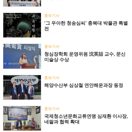
종보기사
‘그 우아한 청송심씨’ 충북대 박물관 특별
전
종보기사
청심장학회 운영위원 沈英喆 교수, 문신
미술상 수상
종보기사
해양수산부 심상철 연안해운과장 동정
종보기사
국제청소년문화교류연맹 심재환 이사장,
네팔과 협력 확대