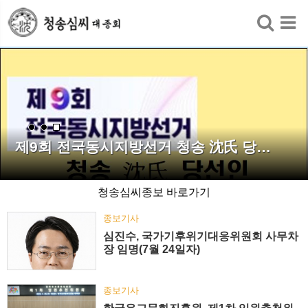
검색
제9회 전국동시지방선거 청송 沈氏 당…
청송심씨종보 바로가기
종보기사
심진수, 국가기후위기대응위원회 사무차
장 임명(7월 24일자)
종보기사