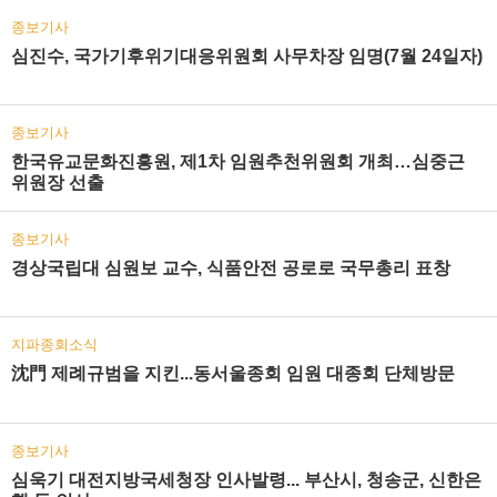
종보기사
심진수, 국가기후위기대응위원회 사무차장 임명(7월 24일자)
종보기사
한국유교문화진흥원, 제1차 임원추천위원회 개최…심중근
위원장 선출
종보기사
경상국립대 심원보 교수, 식품안전 공로로 국무총리 표창
지파종회소식
沈門 제례규범을 지킨...동서울종회 임원 대종회 단체방문
종보기사
심욱기 대전지방국세청장 인사발령... 부산시, 청송군, 신한은