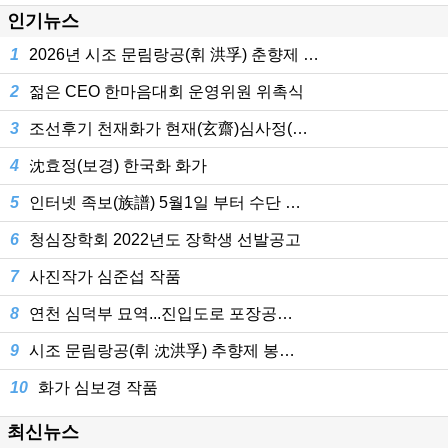
인기뉴스
1
2026년 시조 문림랑공(휘 洪孚) 춘향제 …
2
젊은 CEO 한마음대회 운영위원 위촉식
3
조선후기 천재화가 현재(玄齋)심사정(…
4
沈효정(보경) 한국화 화가
5
인터넷 족보(族譜) 5월1일 부터 수단 …
6
청심장학회 2022년도 장학생 선발공고
7
사진작가 심준섭 작품
8
연천 심덕부 묘역...진입도로 포장공…
9
시조 문림랑공(휘 沈洪孚) 추향제 봉…
10
화가 심보경 작품
최신뉴스