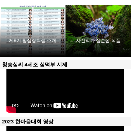
제8기 청심장학생 소개
사진작가 심준섭 작품
청송심씨 4세조 심덕부 시제
2023 한마음대회 영상