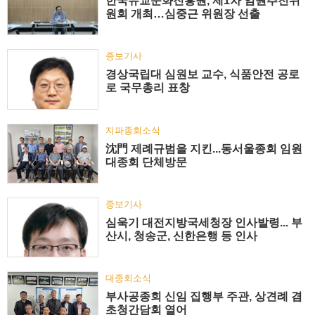
한국유교문화진흥원, 제1차 임원추천위
원회 개최…심중근 위원장 선출
종보기사
경상국립대 심원보 교수, 식품안전 공로
로 국무총리 표창
지파종회소식
沈門 제례규범을 지킨...동서울종회 임원
대종회 단체방문
종보기사
심욱기 대전지방국세청장 인사발령... 부
산시, 청송군, 신한은행 등 인사
대종회소식
부사공종회 신임 집행부 주관, 상견례 겸
초청간담회 열어