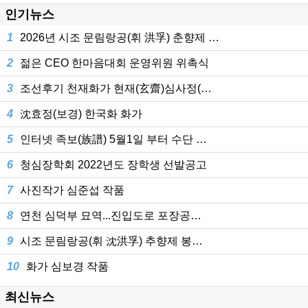
인기뉴스
1
2026년 시조 문림랑공(휘 洪孚) 춘향제 …
2
젊은 CEO 한마음대회 운영위원 위촉식
3
조선후기 천재화가 현재(玄齋)심사정(…
4
沈효정(보경) 한국화 화가
5
인터넷 족보(族譜) 5월1일 부터 수단 …
6
청심장학회 2022년도 장학생 선발공고
7
사진작가 심준섭 작품
8
연천 심덕부 묘역...진입도로 포장공…
9
시조 문림랑공(휘 沈洪孚) 추향제 봉…
10
화가 심보경 작품
최신뉴스