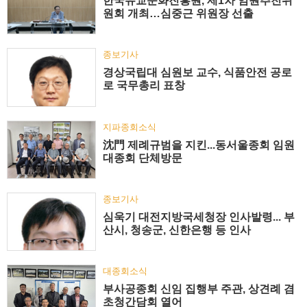
한국유교문화진흥원, 제1차 임원추천위
원회 개최…심중근 위원장 선출
종보기사
경상국립대 심원보 교수, 식품안전 공로
로 국무총리 표창
지파종회소식
沈門 제례규범을 지킨...동서울종회 임원
대종회 단체방문
종보기사
심욱기 대전지방국세청장 인사발령... 부
산시, 청송군, 신한은행 등 인사
대종회소식
부사공종회 신임 집행부 주관, 상견례 겸
초청간담회 열어