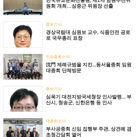
한국유교문화진흥원, 제1차 임원추천위
원회 개최…심중근 위원장 선출
종보기사
경상국립대 심원보 교수, 식품안전 공로
로 국무총리 표창
지파종회소식
沈門 제례규범을 지킨...동서울종회 임원
대종회 단체방문
종보기사
심욱기 대전지방국세청장 인사발령... 부
산시, 청송군, 신한은행 등 인사
대종회소식
부사공종회 신임 집행부 주관, 상견례 겸
초청간담회 열어