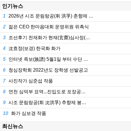
인기뉴스
1
2026년 시조 문림랑공(휘 洪孚) 춘향제 …
2
젊은 CEO 한마음대회 운영위원 위촉식
3
조선후기 천재화가 현재(玄齋)심사정(…
4
沈효정(보경) 한국화 화가
5
인터넷 족보(族譜) 5월1일 부터 수단 …
6
청심장학회 2022년도 장학생 선발공고
7
사진작가 심준섭 작품
8
연천 심덕부 묘역...진입도로 포장공…
9
시조 문림랑공(휘 沈洪孚) 추향제 봉…
10
화가 심보경 작품
최신뉴스