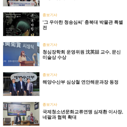
종보기사
‘그 우아한 청송심씨’ 충북대 박물관 특별
전
종보기사
청심장학회 운영위원 沈英喆 교수, 문신
미술상 수상
종보기사
해양수산부 심상철 연안해운과장 동정
종보기사
국제청소년문화교류연맹 심재환 이사장,
네팔과 협력 확대