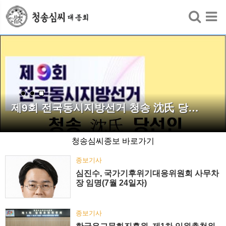
검색
제9회 전국동시지방선거 청송 沈氏 당…
청송심씨종보 바로가기
종보기사
심진수, 국가기후위기대응위원회 사무차
장 임명(7월 24일자)
종보기사