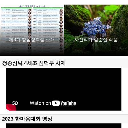
제8기 청심장학생 소개
사진작가 심준섭 작품
청송심씨 4세조 심덕부 시제
2023 한마음대회 영상