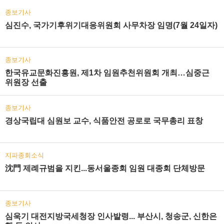
종보기사
심진수, 국가기후위기대응위원회 사무차장 임명(7월 24일자)
종보기사
한국유교문화진흥원, 제1차 임원추천위원회 개최…심중근
위원장 선출
종보기사
경상국립대 심원보 교수, 식품안전 공로로 국무총리 표창
지파종회소식
沈門 제례규범을 지킨...동서울종회 임원 대종회 단체방문
종보기사
심욱기 대전지방국세청장 인사발령... 부산시, 청송군, 신한은