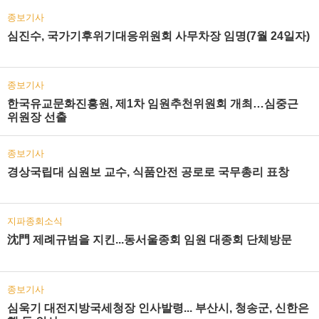
종보기사
심진수, 국가기후위기대응위원회 사무차장 임명(7월 24일자)
종보기사
한국유교문화진흥원, 제1차 임원추천위원회 개최…심중근
위원장 선출
종보기사
경상국립대 심원보 교수, 식품안전 공로로 국무총리 표창
지파종회소식
沈門 제례규범을 지킨...동서울종회 임원 대종회 단체방문
종보기사
심욱기 대전지방국세청장 인사발령... 부산시, 청송군, 신한은