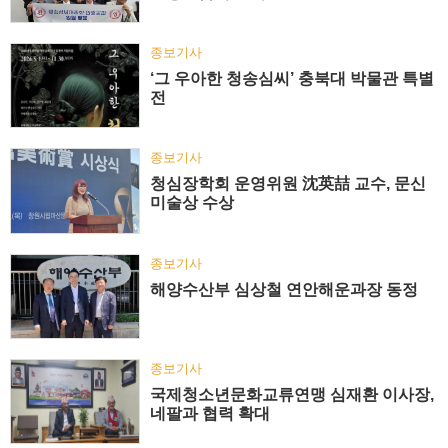
종보기사
‘그 우아한 청송심씨’ 충북대 박물관 특별
전
종보기사
청심장학회 운영위원 沈英喆 교수, 문신
미술상 수상
종보기사
해양수산부 심상철 연안해운과장 동정
종보기사
국제청소년문화교류연맹 심재환 이사장,
네팔과 협력 확대