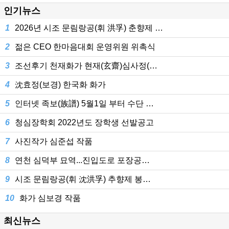
인기뉴스
1
2026년 시조 문림랑공(휘 洪孚) 춘향제 …
2
젊은 CEO 한마음대회 운영위원 위촉식
3
조선후기 천재화가 현재(玄齋)심사정(…
4
沈효정(보경) 한국화 화가
5
인터넷 족보(族譜) 5월1일 부터 수단 …
6
청심장학회 2022년도 장학생 선발공고
7
사진작가 심준섭 작품
8
연천 심덕부 묘역...진입도로 포장공…
9
시조 문림랑공(휘 沈洪孚) 추향제 봉…
10
화가 심보경 작품
최신뉴스