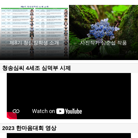
제8기 청심장학생 소개
사진작가 심준섭 작품
청송심씨 4세조 심덕부 시제
2023 한마음대회 영상