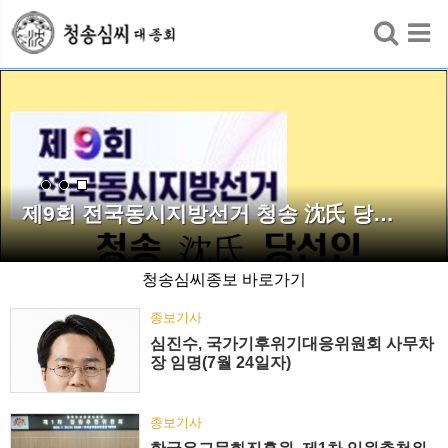
검색
제9회 전국동시지방선거 청송 沈氏 당…
청송심씨종보 바로가기
종보기사
심진수, 국가기후위기대응위원회 사무차
장 임명(7월 24일자)
종보기사