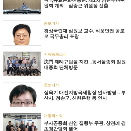
한국유교문화진흥원, 제1차 임원추천위
원회 개최…심중근 위원장 선출
종보기사
경상국립대 심원보 교수, 식품안전 공로
로 국무총리 표창
지파종회소식
沈門 제례규범을 지킨...동서울종회 임원
대종회 단체방문
종보기사
심욱기 대전지방국세청장 인사발령... 부
산시, 청송군, 신한은행 등 인사
대종회소식
부사공종회 신임 집행부 주관, 상견례 겸
초청간담회 열어