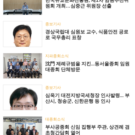
한국유교문화진흥원, 제1차 임원추천위
원회 개최…심중근 위원장 선출
종보기사
경상국립대 심원보 교수, 식품안전 공로
로 국무총리 표창
지파종회소식
沈門 제례규범을 지킨...동서울종회 임원
대종회 단체방문
종보기사
심욱기 대전지방국세청장 인사발령... 부
산시, 청송군, 신한은행 등 인사
대종회소식
부사공종회 신임 집행부 주관, 상견례 겸
초청간담회 열어