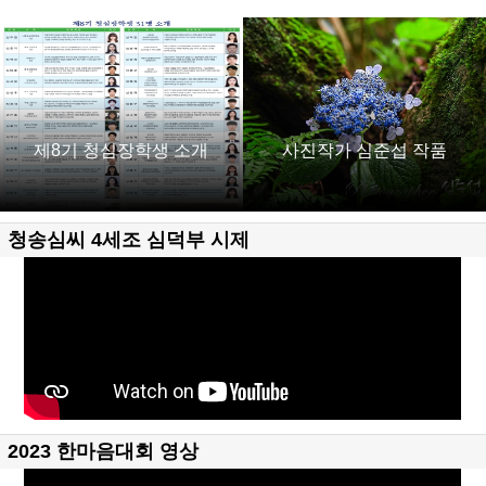
제8기 청심장학생 소개
사진작가 심준섭 작품
청송심씨 4세조 심덕부 시제
2023 한마음대회 영상