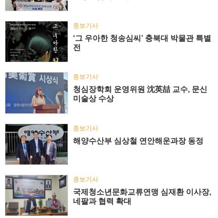
종보기사
‘그 우아한 청송심씨’ 충북대 박물관 특별
전
종보기사
청심장학회 운영위원 沈英喆 교수, 문신
미술상 수상
종보기사
해양수산부 심상철 연안해운과장 동정
종보기사
국제청소년문화교류연맹 심재환 이사장,
네팔과 협력 확대