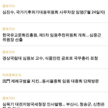
종보기사
심진수, 국가기후위기대응위원회 사무차장 임명(7월 24일자)
종보기사
한국유교문화진흥원, 제1차 임원추천위원회 개최…심중근
위원장 선출
종보기사
경상국립대 심원보 교수, 식품안전 공로로 국무총리 표창
지파종회소식
沈門 제례규범을 지킨...동서울종회 임원 대종회 단체방문
종보기사
심욱기 대전지방국세청장 인사발령... 부산시, 청송군, 신한은