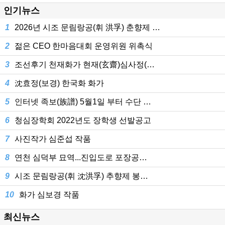
인기뉴스
1
2026년 시조 문림랑공(휘 洪孚) 춘향제 …
2
젊은 CEO 한마음대회 운영위원 위촉식
3
조선후기 천재화가 현재(玄齋)심사정(…
4
沈효정(보경) 한국화 화가
5
인터넷 족보(族譜) 5월1일 부터 수단 …
6
청심장학회 2022년도 장학생 선발공고
7
사진작가 심준섭 작품
8
연천 심덕부 묘역...진입도로 포장공…
9
시조 문림랑공(휘 沈洪孚) 추향제 봉…
10
화가 심보경 작품
최신뉴스