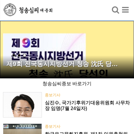
검색
제9회 전국동시지방선거 청송 沈氏 당…
청송심씨종보 바로가기
종보기사
심진수, 국가기후위기대응위원회 사무차
장 임명(7월 24일자)
종보기사