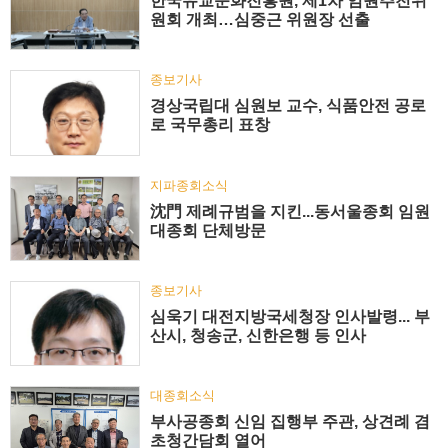
한국유교문화진흥원, 제1차 임원추천위
원회 개최…심중근 위원장 선출
종보기사
경상국립대 심원보 교수, 식품안전 공로
로 국무총리 표창
지파종회소식
沈門 제례규범을 지킨...동서울종회 임원
대종회 단체방문
종보기사
심욱기 대전지방국세청장 인사발령... 부
산시, 청송군, 신한은행 등 인사
대종회소식
부사공종회 신임 집행부 주관, 상견례 겸
초청간담회 열어