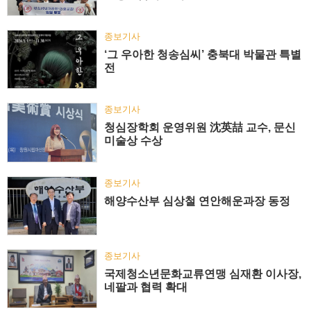
종보기사
‘그 우아한 청송심씨’ 충북대 박물관 특별
전
종보기사
청심장학회 운영위원 沈英喆 교수, 문신
미술상 수상
종보기사
해양수산부 심상철 연안해운과장 동정
종보기사
국제청소년문화교류연맹 심재환 이사장,
네팔과 협력 확대