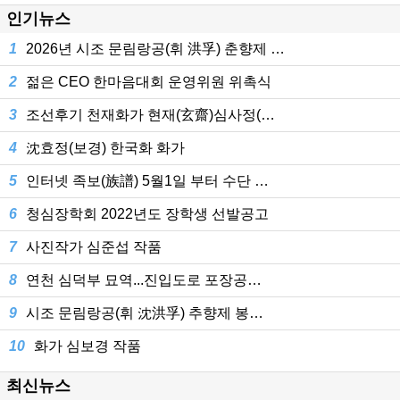
인기뉴스
1
2026년 시조 문림랑공(휘 洪孚) 춘향제 …
2
젊은 CEO 한마음대회 운영위원 위촉식
3
조선후기 천재화가 현재(玄齋)심사정(…
4
沈효정(보경) 한국화 화가
5
인터넷 족보(族譜) 5월1일 부터 수단 …
6
청심장학회 2022년도 장학생 선발공고
7
사진작가 심준섭 작품
8
연천 심덕부 묘역...진입도로 포장공…
9
시조 문림랑공(휘 沈洪孚) 추향제 봉…
10
화가 심보경 작품
최신뉴스