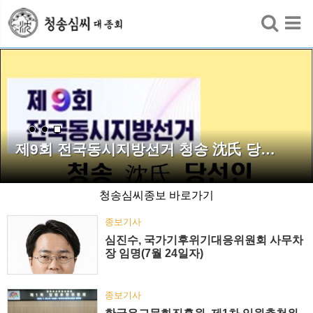
검색
제9회 전국동시지방선거 청송 沈氏 당…
청송심씨종보 바로가기
종보기사
심진수, 국가기후위기대응위원회 사무차
장 임명(7월 24일자)
종보기사