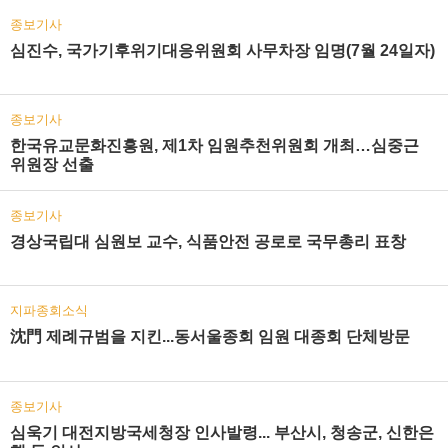
종보기사
심진수, 국가기후위기대응위원회 사무차장 임명(7월 24일자)
종보기사
한국유교문화진흥원, 제1차 임원추천위원회 개최…심중근
위원장 선출
종보기사
경상국립대 심원보 교수, 식품안전 공로로 국무총리 표창
지파종회소식
沈門 제례규범을 지킨...동서울종회 임원 대종회 단체방문
종보기사
심욱기 대전지방국세청장 인사발령... 부산시, 청송군, 신한은