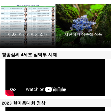
제8기 청심장학생 소개
사진작가 심준섭 작품
청송심씨 4세조 심덕부 시제
2023 한마음대회 영상