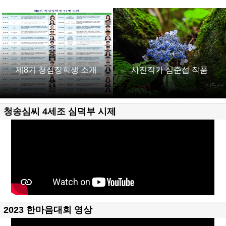
제8기 청심장학생 소개
사진작가 심준섭 작품
청송심씨 4세조 심덕부 시제
2023 한마음대회 영상