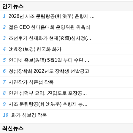
인기뉴스
1
2026년 시조 문림랑공(휘 洪孚) 춘향제 …
2
젊은 CEO 한마음대회 운영위원 위촉식
3
조선후기 천재화가 현재(玄齋)심사정(…
4
沈효정(보경) 한국화 화가
5
인터넷 족보(族譜) 5월1일 부터 수단 …
6
청심장학회 2022년도 장학생 선발공고
7
사진작가 심준섭 작품
8
연천 심덕부 묘역...진입도로 포장공…
9
시조 문림랑공(휘 沈洪孚) 추향제 봉…
10
화가 심보경 작품
최신뉴스