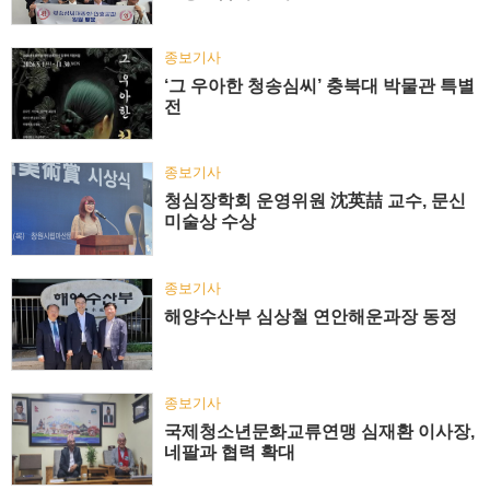
종보기사
‘그 우아한 청송심씨’ 충북대 박물관 특별
전
종보기사
청심장학회 운영위원 沈英喆 교수, 문신
미술상 수상
종보기사
해양수산부 심상철 연안해운과장 동정
종보기사
국제청소년문화교류연맹 심재환 이사장,
네팔과 협력 확대