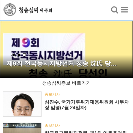
검색
제9회 전국동시지방선거 청송 沈氏 당…
청송심씨종보 바로가기
종보기사
심진수, 국가기후위기대응위원회 사무차
장 임명(7월 24일자)
종보기사