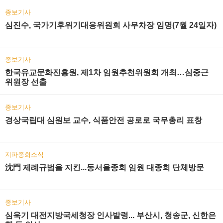
종보기사
심진수, 국가기후위기대응위원회 사무차장 임명(7월 24일자)
종보기사
한국유교문화진흥원, 제1차 임원추천위원회 개최…심중근
위원장 선출
종보기사
경상국립대 심원보 교수, 식품안전 공로로 국무총리 표창
지파종회소식
沈門 제례규범을 지킨...동서울종회 임원 대종회 단체방문
종보기사
심욱기 대전지방국세청장 인사발령... 부산시, 청송군, 신한은