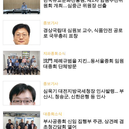
한국유교문화진흥원, 제1차 임원추천위
원회 개최…심중근 위원장 선출
종보기사
경상국립대 심원보 교수, 식품안전 공로
로 국무총리 표창
지파종회소식
沈門 제례규범을 지킨...동서울종회 임원
대종회 단체방문
종보기사
심욱기 대전지방국세청장 인사발령... 부
산시, 청송군, 신한은행 등 인사
대종회소식
부사공종회 신임 집행부 주관, 상견례 겸
초청간담회 열어