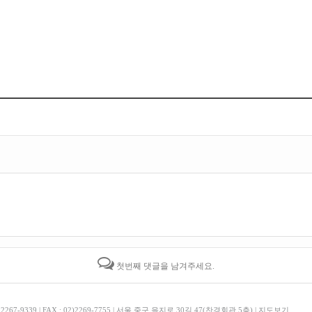
첫번째 댓글을 남겨주세요.
, 2267-9339 | FAX : 02)2269-7755 | 서울 중구 을지로 30길 47(찬경회관 5층) |
지도보기