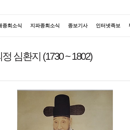
대종회소식
지파종회소식
종보기사
인터넷족보
심환지 (1730 ~ 1802)
상단여백