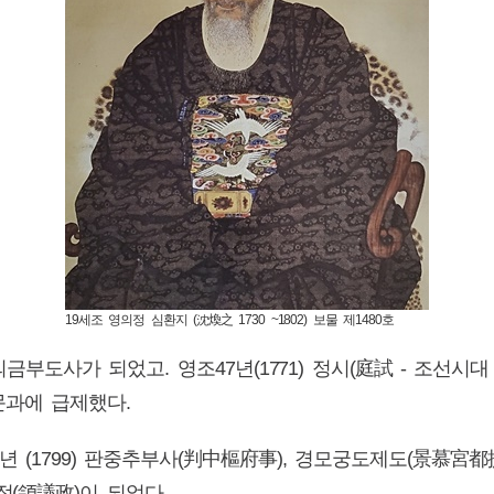
19세조 영의정 심환지 (沈煥之 1730 ~1802) 보물 제1480호
 의금부도사가 되었고. 영조47년(1771) 정시(庭試 - 조선
문과에 급제했다.
23년 (1799) 판중추부사(判中樞府事), 경모궁도제도(景慕
정(領議政)이 되었다.