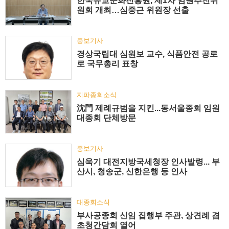
한국유교문화진흥원, 제1차 임원추천위
원회 개최…심중근 위원장 선출
종보기사
경상국립대 심원보 교수, 식품안전 공로
로 국무총리 표창
지파종회소식
沈門 제례규범을 지킨...동서울종회 임원
대종회 단체방문
종보기사
심욱기 대전지방국세청장 인사발령... 부
산시, 청송군, 신한은행 등 인사
대종회소식
부사공종회 신임 집행부 주관, 상견례 겸
초청간담회 열어