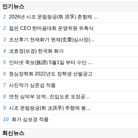
인기뉴스
1
2026년 시조 문림랑공(휘 洪孚) 춘향제 …
2
젊은 CEO 한마음대회 운영위원 위촉식
3
조선후기 천재화가 현재(玄齋)심사정(…
4
沈효정(보경) 한국화 화가
5
인터넷 족보(族譜) 5월1일 부터 수단 …
6
청심장학회 2022년도 장학생 선발공고
7
사진작가 심준섭 작품
8
연천 심덕부 묘역...진입도로 포장공…
9
시조 문림랑공(휘 沈洪孚) 추향제 봉…
10
화가 심보경 작품
최신뉴스