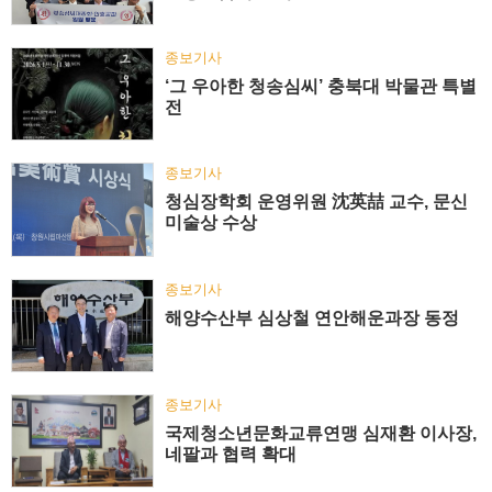
종보기사
‘그 우아한 청송심씨’ 충북대 박물관 특별
전
종보기사
청심장학회 운영위원 沈英喆 교수, 문신
미술상 수상
종보기사
해양수산부 심상철 연안해운과장 동정
종보기사
국제청소년문화교류연맹 심재환 이사장,
네팔과 협력 확대