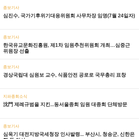
종보기사
심진수, 국가기후위기대응위원회 사무차장 임명(7월 24일자)
종보기사
한국유교문화진흥원, 제1차 임원추천위원회 개최…심중근
위원장 선출
종보기사
경상국립대 심원보 교수, 식품안전 공로로 국무총리 표창
지파종회소식
沈門 제례규범을 지킨...동서울종회 임원 대종회 단체방문
종보기사
심욱기 대전지방국세청장 인사발령... 부산시, 청송군, 신한은