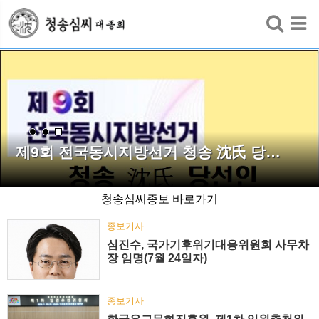
검색
제9회 전국동시지방선거 청송 沈氏 당…
청송심씨종보 바로가기
종보기사
심진수, 국가기후위기대응위원회 사무차
장 임명(7월 24일자)
종보기사