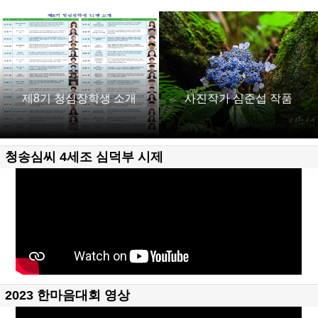
제8기 청심장학생 소개
사진작가 심준섭 작품
청송심씨 4세조 심덕부 시제
2023 한마음대회 영상