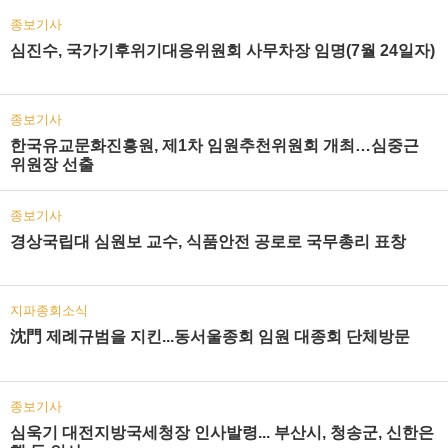
종보기사
심진수, 국가기후위기대응위원회 사무차장 임명(7월 24일자)
종보기사
한국유교문화진흥원, 제1차 임원추천위원회 개최…심중근
위원장 선출
종보기사
경상국립대 심원보 교수, 식품안전 공로로 국무총리 표창
지파종회소식
沈門 제례규범을 지킨...동서울종회 임원 대종회 단체방문
종보기사
심욱기 대전지방국세청장 인사발령... 부산시, 청송군, 신한은