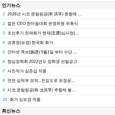
인기뉴스
1
2026년 시조 문림랑공(휘 洪孚) 춘향제 …
2
젊은 CEO 한마음대회 운영위원 위촉식
3
조선후기 천재화가 현재(玄齋)심사정(…
4
沈효정(보경) 한국화 화가
5
인터넷 족보(族譜) 5월1일 부터 수단 …
6
청심장학회 2022년도 장학생 선발공고
7
사진작가 심준섭 작품
8
연천 심덕부 묘역...진입도로 포장공…
9
시조 문림랑공(휘 沈洪孚) 추향제 봉…
10
화가 심보경 작품
최신뉴스