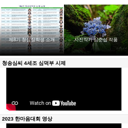
제8기 청심장학생 소개
사진작가 심준섭 작품
청송심씨 4세조 심덕부 시제
2023 한마음대회 영상