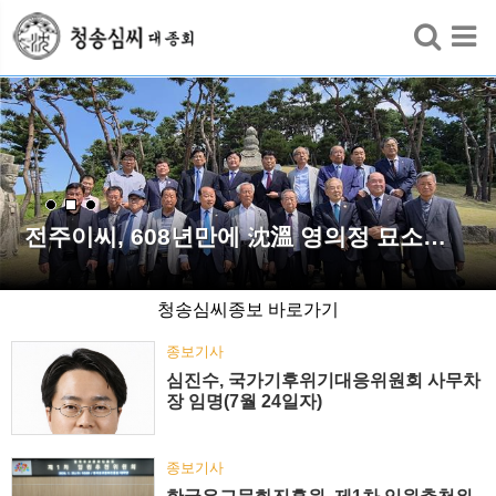
검색
전주이씨, 608년만에 沈溫 영의정 묘소…
청송심씨종보 바로가기
종보기사
심진수, 국가기후위기대응위원회 사무차
장 임명(7월 24일자)
종보기사