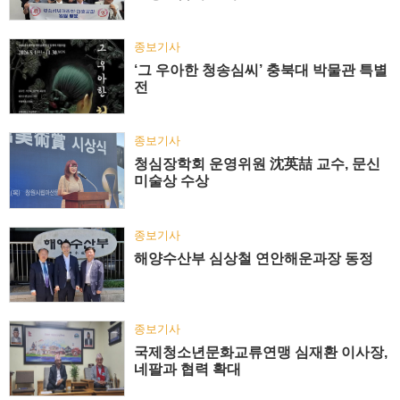
종보기사
‘그 우아한 청송심씨’ 충북대 박물관 특별
전
종보기사
청심장학회 운영위원 沈英喆 교수, 문신
미술상 수상
종보기사
해양수산부 심상철 연안해운과장 동정
종보기사
국제청소년문화교류연맹 심재환 이사장,
네팔과 협력 확대