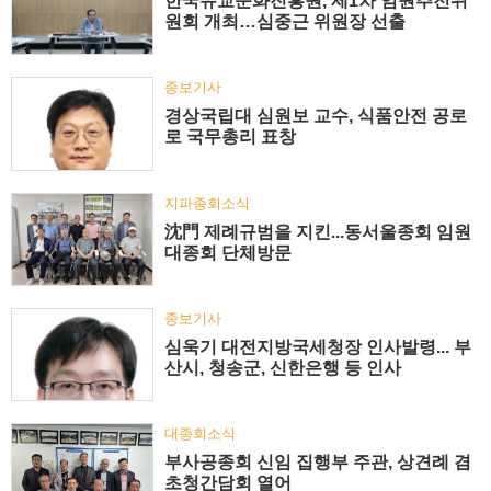
한국유교문화진흥원, 제1차 임원추천위
원회 개최…심중근 위원장 선출
종보기사
경상국립대 심원보 교수, 식품안전 공로
로 국무총리 표창
지파종회소식
沈門 제례규범을 지킨...동서울종회 임원
대종회 단체방문
종보기사
심욱기 대전지방국세청장 인사발령... 부
산시, 청송군, 신한은행 등 인사
대종회소식
부사공종회 신임 집행부 주관, 상견례 겸
초청간담회 열어