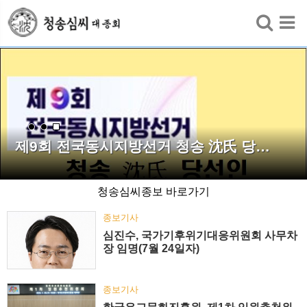
검색
제9회 전국동시지방선거 청송 沈氏 당…
청송심씨종보 바로가기
종보기사
심진수, 국가기후위기대응위원회 사무차
장 임명(7월 24일자)
종보기사