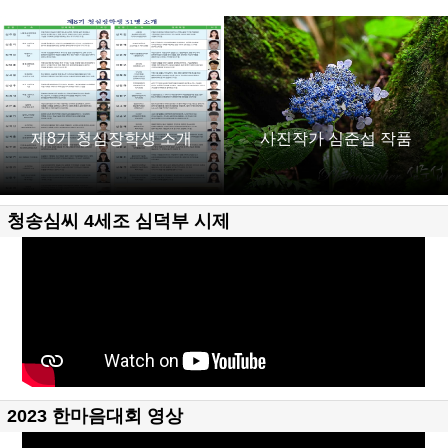
제8기 청심장학생 소개
사진작가 심준섭 작품
청송심씨 4세조 심덕부 시제
2023 한마음대회 영상