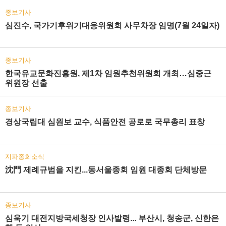
종보기사
심진수, 국가기후위기대응위원회 사무차장 임명(7월 24일자)
종보기사
한국유교문화진흥원, 제1차 임원추천위원회 개최…심중근
위원장 선출
종보기사
경상국립대 심원보 교수, 식품안전 공로로 국무총리 표창
지파종회소식
沈門 제례규범을 지킨...동서울종회 임원 대종회 단체방문
종보기사
심욱기 대전지방국세청장 인사발령... 부산시, 청송군, 신한은