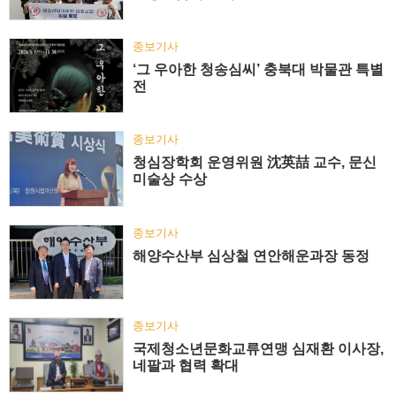
종보기사
‘그 우아한 청송심씨’ 충북대 박물관 특별
전
종보기사
청심장학회 운영위원 沈英喆 교수, 문신
미술상 수상
종보기사
해양수산부 심상철 연안해운과장 동정
종보기사
국제청소년문화교류연맹 심재환 이사장,
네팔과 협력 확대