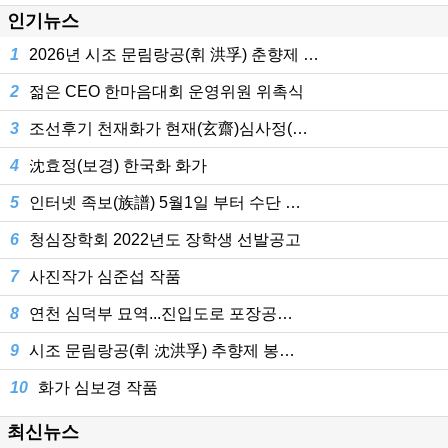
인기뉴스
1
2026년 시조 문림랑공(휘 洪孚) 춘향제 …
2
젊은 CEO 한마음대회 운영위원 위촉식
3
조선후기 천재화가 현재(玄齋)심사정(…
4
沈효정(보경) 한국화 화가
5
인터넷 족보(族譜) 5월1일 부터 수단 …
6
청심장학회 2022년도 장학생 선발공고
7
사진작가 심준섭 작품
8
연천 심덕부 묘역...진입도로 포장공…
9
시조 문림랑공(휘 沈洪孚) 추향제 봉…
10
화가 심보경 작품
최신뉴스