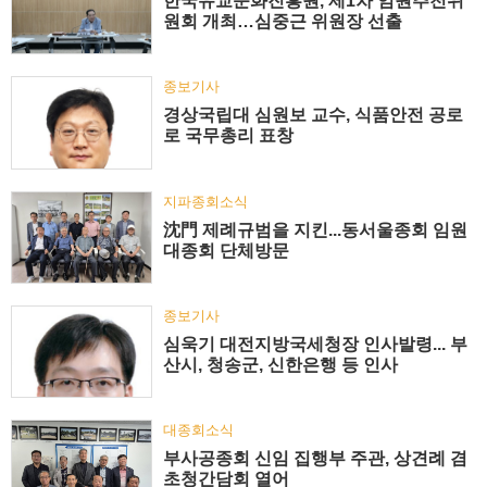
한국유교문화진흥원, 제1차 임원추천위
원회 개최…심중근 위원장 선출
종보기사
경상국립대 심원보 교수, 식품안전 공로
로 국무총리 표창
지파종회소식
沈門 제례규범을 지킨...동서울종회 임원
대종회 단체방문
종보기사
심욱기 대전지방국세청장 인사발령... 부
산시, 청송군, 신한은행 등 인사
대종회소식
부사공종회 신임 집행부 주관, 상견례 겸
초청간담회 열어