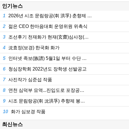
인기뉴스
1
2026년 시조 문림랑공(휘 洪孚) 춘향제 …
2
젊은 CEO 한마음대회 운영위원 위촉식
3
조선후기 천재화가 현재(玄齋)심사정(…
4
沈효정(보경) 한국화 화가
5
인터넷 족보(族譜) 5월1일 부터 수단 …
6
청심장학회 2022년도 장학생 선발공고
7
사진작가 심준섭 작품
8
연천 심덕부 묘역...진입도로 포장공…
9
시조 문림랑공(휘 沈洪孚) 추향제 봉…
10
화가 심보경 작품
최신뉴스