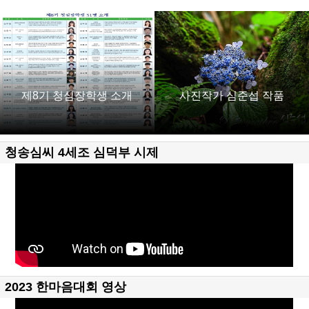
제8기 청심장학생 소개
사진작가 심준섭 작품
청송심씨 4세조 심덕부 시제
2023 한마음대회 영상