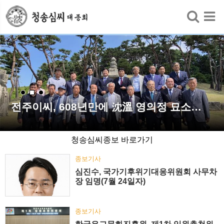
검색
전주이씨, 608년만에 沈溫 영의정 묘소…
청송심씨종보 바로가기
종보기사
심진수, 국가기후위기대응위원회 사무차
장 임명(7월 24일자)
종보기사