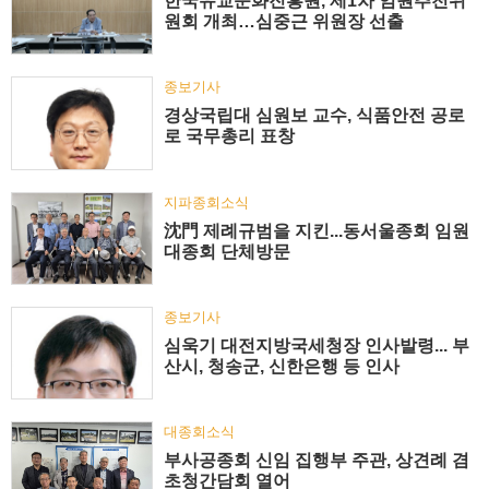
한국유교문화진흥원, 제1차 임원추천위
원회 개최…심중근 위원장 선출
종보기사
경상국립대 심원보 교수, 식품안전 공로
로 국무총리 표창
지파종회소식
沈門 제례규범을 지킨...동서울종회 임원
대종회 단체방문
종보기사
심욱기 대전지방국세청장 인사발령... 부
산시, 청송군, 신한은행 등 인사
대종회소식
부사공종회 신임 집행부 주관, 상견례 겸
초청간담회 열어