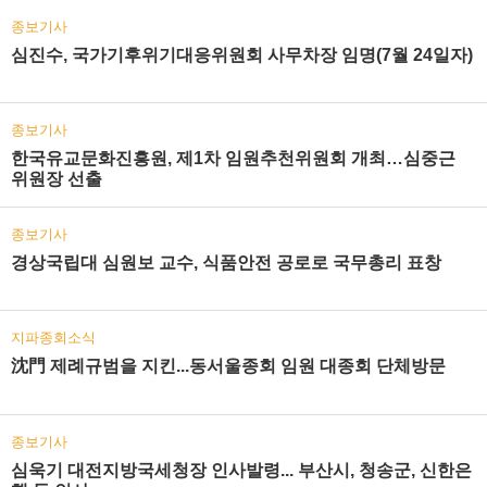
종보기사
심진수, 국가기후위기대응위원회 사무차장 임명(7월 24일자)
종보기사
한국유교문화진흥원, 제1차 임원추천위원회 개최…심중근
위원장 선출
종보기사
경상국립대 심원보 교수, 식품안전 공로로 국무총리 표창
지파종회소식
沈門 제례규범을 지킨...동서울종회 임원 대종회 단체방문
종보기사
심욱기 대전지방국세청장 인사발령... 부산시, 청송군, 신한은