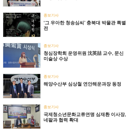
종보기사
‘그 우아한 청송심씨’ 충북대 박물관 특별
전
종보기사
청심장학회 운영위원 沈英喆 교수, 문신
미술상 수상
종보기사
해양수산부 심상철 연안해운과장 동정
종보기사
국제청소년문화교류연맹 심재환 이사장,
네팔과 협력 확대