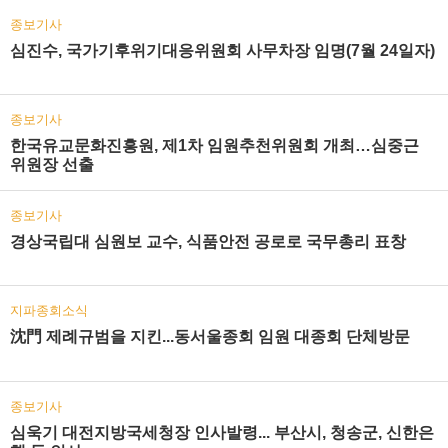
종보기사
심진수, 국가기후위기대응위원회 사무차장 임명(7월 24일자)
종보기사
한국유교문화진흥원, 제1차 임원추천위원회 개최…심중근
위원장 선출
종보기사
경상국립대 심원보 교수, 식품안전 공로로 국무총리 표창
지파종회소식
沈門 제례규범을 지킨...동서울종회 임원 대종회 단체방문
종보기사
심욱기 대전지방국세청장 인사발령... 부산시, 청송군, 신한은