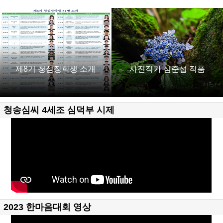
제8기 청심장학생 소개
사진작가 심준섭 작품
청송심씨 4세조 심덕부 시제
2023 한마음대회 영상