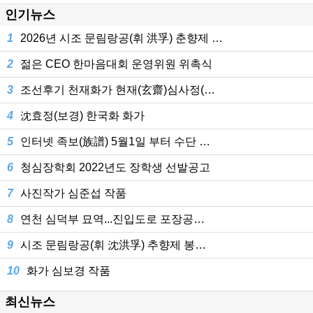
인기뉴스
1
2026년 시조 문림랑공(휘 洪孚) 춘향제 …
2
젊은 CEO 한마음대회 운영위원 위촉식
3
조선후기 천재화가 현재(玄齋)심사정(…
4
沈효정(보경) 한국화 화가
5
인터넷 족보(族譜) 5월1일 부터 수단 …
6
청심장학회 2022년도 장학생 선발공고
7
사진작가 심준섭 작품
8
연천 심덕부 묘역...진입도로 포장공…
9
시조 문림랑공(휘 沈洪孚) 추향제 봉…
10
화가 심보경 작품
최신뉴스