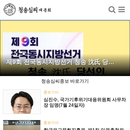
검색
제9회 전국동시지방선거 청송 沈氏 당…
청송심씨종보 바로가기
종보기사
심진수, 국가기후위기대응위원회 사무차
장 임명(7월 24일자)
종보기사