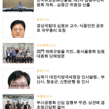
한국유교문화진흥원, 제1차 임원추천위
원회 개최…심중근 위원장 선출
종보기사
경상국립대 심원보 교수, 식품안전 공로
로 국무총리 표창
지파종회소식
沈門 제례규범을 지킨...동서울종회 임원
대종회 단체방문
종보기사
심욱기 대전지방국세청장 인사발령... 부
산시, 청송군, 신한은행 등 인사
대종회소식
부사공종회 신임 집행부 주관, 상견례 겸
초청간담회 열어