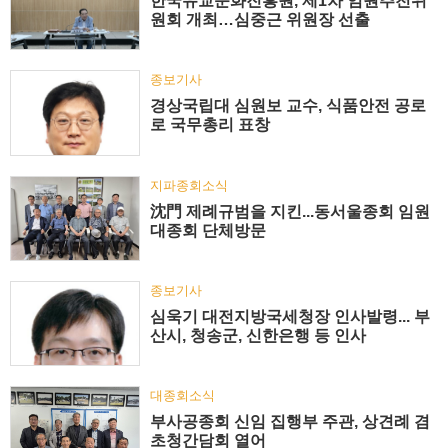
한국유교문화진흥원, 제1차 임원추천위
원회 개최…심중근 위원장 선출
종보기사
경상국립대 심원보 교수, 식품안전 공로
로 국무총리 표창
지파종회소식
沈門 제례규범을 지킨...동서울종회 임원
대종회 단체방문
종보기사
심욱기 대전지방국세청장 인사발령... 부
산시, 청송군, 신한은행 등 인사
대종회소식
부사공종회 신임 집행부 주관, 상견례 겸
초청간담회 열어