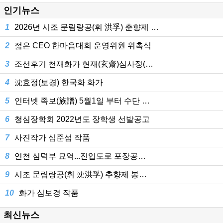
인기뉴스
1
2026년 시조 문림랑공(휘 洪孚) 춘향제 …
2
젊은 CEO 한마음대회 운영위원 위촉식
3
조선후기 천재화가 현재(玄齋)심사정(…
4
沈효정(보경) 한국화 화가
5
인터넷 족보(族譜) 5월1일 부터 수단 …
6
청심장학회 2022년도 장학생 선발공고
7
사진작가 심준섭 작품
8
연천 심덕부 묘역...진입도로 포장공…
9
시조 문림랑공(휘 沈洪孚) 추향제 봉…
10
화가 심보경 작품
최신뉴스