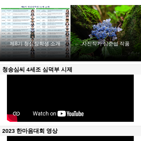
제8기 청심장학생 소개
사진작가 심준섭 작품
청송심씨 4세조 심덕부 시제
2023 한마음대회 영상