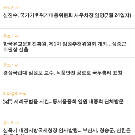
종보기사
심진수, 국가기후위기대응위원회 사무차장 임명(7월 24일자)
종보기사
한국유교문화진흥원, 제1차 임원추천위원회 개최…심중근
위원장 선출
종보기사
경상국립대 심원보 교수, 식품안전 공로로 국무총리 표창
지파종회소식
沈門 제례규범을 지킨...동서울종회 임원 대종회 단체방문
종보기사
심욱기 대전지방국세청장 인사발령... 부산시, 청송군, 신한은