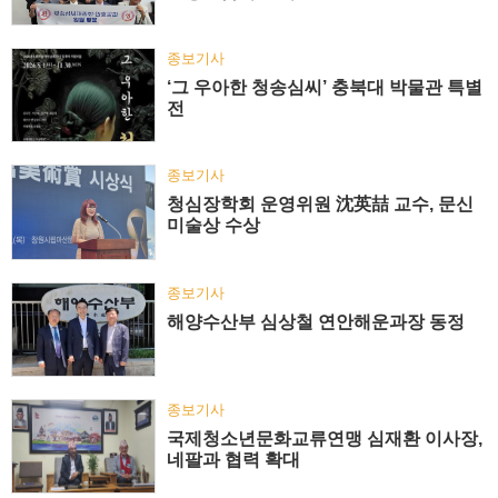
종보기사
‘그 우아한 청송심씨’ 충북대 박물관 특별
전
종보기사
청심장학회 운영위원 沈英喆 교수, 문신
미술상 수상
종보기사
해양수산부 심상철 연안해운과장 동정
종보기사
국제청소년문화교류연맹 심재환 이사장,
네팔과 협력 확대