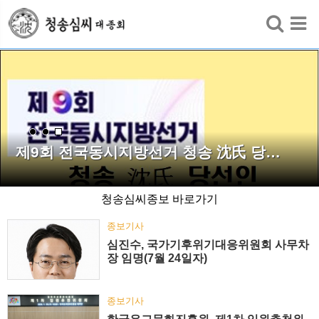
검색
제9회 전국동시지방선거 청송 沈氏 당…
청송심씨종보 바로가기
종보기사
심진수, 국가기후위기대응위원회 사무차
장 임명(7월 24일자)
종보기사