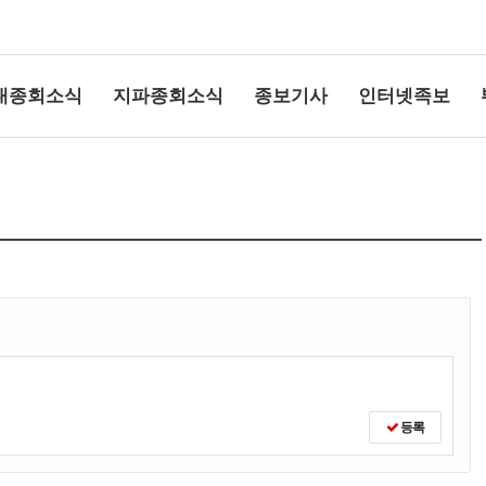
대종회소식
지파종회소식
종보기사
인터넷족보
상단여백
등록