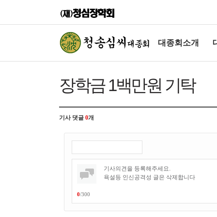
대종회소개
장학금 1백만원 기탁
기사 댓글
0
개
0
/
300