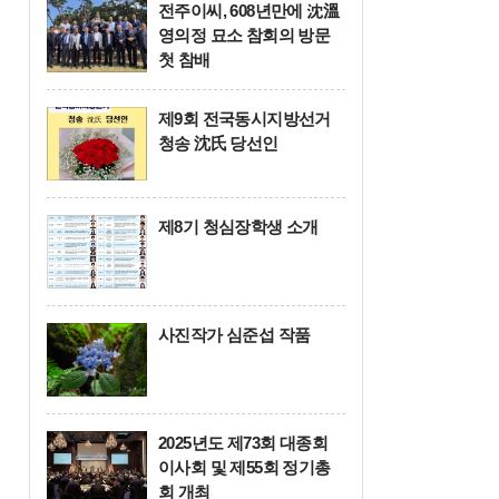
전주이씨, 608년만에 沈溫
여백
영의정 묘소 참회의 방문
첫 참배
제9회 전국동시지방선거
청송 沈氏 당선인
제8기 청심장학생 소개
사진작가 심준섭 작품
2025년도 제73회 대종회
이사회 및 제55회 정기총
회 개최