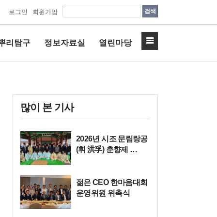
검색
로그인
회원가입
뿌리탐구
정보자료실
열린마당
많이 본 기사
2026년 시조 문림랑공
(휘 洪孚) 춘향제 …
젊은 CEO 한마음대회
운영위원 위촉식