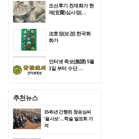
조선후기 천재화가 현
재(玄齋)심사정(…
沈효정(보경) 한국화
화가
인터넷 족보(族譜) 5월
1일 부터 수단 …
추천뉴스
1545년 간행된 청송심씨
'을사보'…학술 발표회 가
져