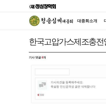
대종회소개
한국고압가스제조충전안전
기사 댓글
0
개
0
/
300