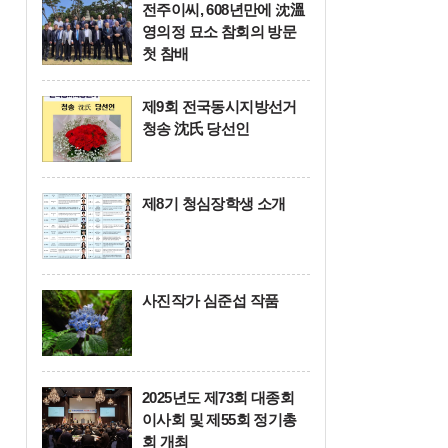
전주이씨, 608년만에 沈溫
여백
영의정 묘소 참회의 방문
첫 참배
제9회 전국동시지방선거
청송 沈氏 당선인
제8기 청심장학생 소개
사진작가 심준섭 작품
2025년도 제73회 대종회
이사회 및 제55회 정기총
회 개최