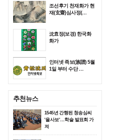
조선후기 천재화가 현
재(玄齋)심사정(…
沈효정(보경) 한국화
화가
인터넷 족보(族譜) 5월
1일 부터 수단 …
추천뉴스
1545년 간행된 청송심씨
'을사보'…학술 발표회 가
져