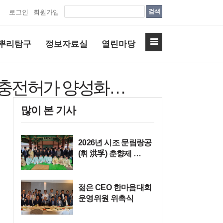
검색
로그인
회원가입
뿌리탐구
정보자료실
열린마당
리충전허가 양성화…
많이 본 기사
2026년 시조 문림랑공
(휘 洪孚) 춘향제 …
젊은 CEO 한마음대회
운영위원 위촉식