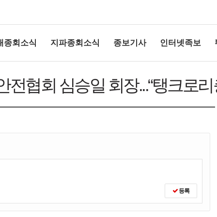
대종회소식
지파종회소식
종보기사
인터넷족보
협회 심승일 회장...“탱크로
상단여백
등록