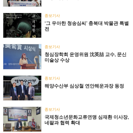
종보기사
‘그 우아한 청송심씨’ 충북대 박물관 특별
전
종보기사
청심장학회 운영위원 沈英喆 교수, 문신
미술상 수상
종보기사
해양수산부 심상철 연안해운과장 동정
종보기사
국제청소년문화교류연맹 심재환 이사장,
네팔과 협력 확대