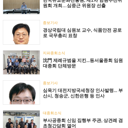
한국유교문화진흥원, 제1차 임원추천위
원회 개최…심중근 위원장 선출
종보기사
경상국립대 심원보 교수, 식품안전 공로
로 국무총리 표창
지파종회소식
沈門 제례규범을 지킨...동서울종회 임원
대종회 단체방문
종보기사
심욱기 대전지방국세청장 인사발령... 부
산시, 청송군, 신한은행 등 인사
대종회소식
부사공종회 신임 집행부 주관, 상견례 겸
초청간담회 열어