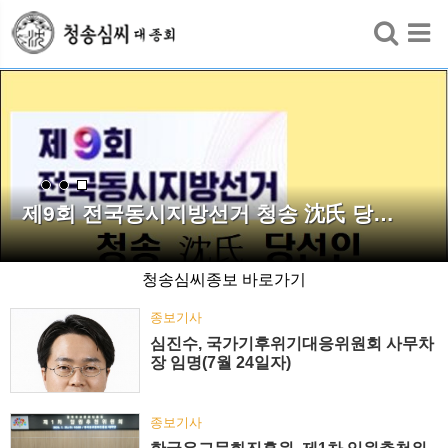
검색
제9회 전국동시지방선거 청송 沈氏 당…
청송심씨종보 바로가기
종보기사
심진수, 국가기후위기대응위원회 사무차
장 임명(7월 24일자)
종보기사