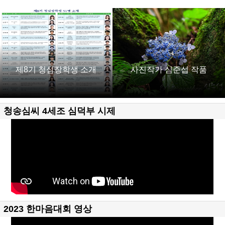
제8기 청심장학생 소개
사진작가 심준섭 작품
청송심씨 4세조 심덕부 시제
2023 한마음대회 영상