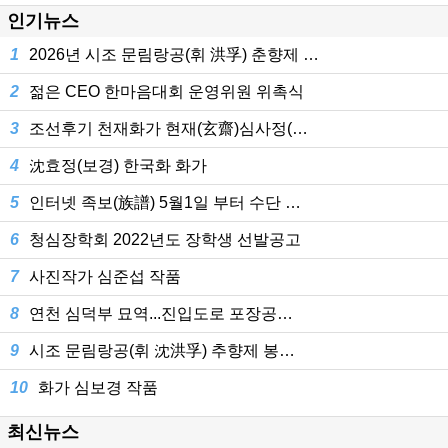
인기뉴스
1
2026년 시조 문림랑공(휘 洪孚) 춘향제 …
2
젊은 CEO 한마음대회 운영위원 위촉식
3
조선후기 천재화가 현재(玄齋)심사정(…
4
沈효정(보경) 한국화 화가
5
인터넷 족보(族譜) 5월1일 부터 수단 …
6
청심장학회 2022년도 장학생 선발공고
7
사진작가 심준섭 작품
8
연천 심덕부 묘역...진입도로 포장공…
9
시조 문림랑공(휘 沈洪孚) 추향제 봉…
10
화가 심보경 작품
최신뉴스