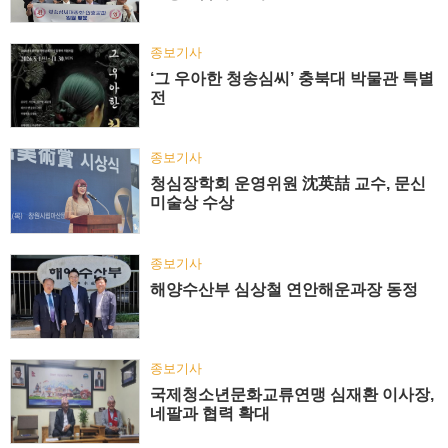
종보기사
‘그 우아한 청송심씨’ 충북대 박물관 특별
전
종보기사
청심장학회 운영위원 沈英喆 교수, 문신
미술상 수상
종보기사
해양수산부 심상철 연안해운과장 동정
종보기사
국제청소년문화교류연맹 심재환 이사장,
네팔과 협력 확대