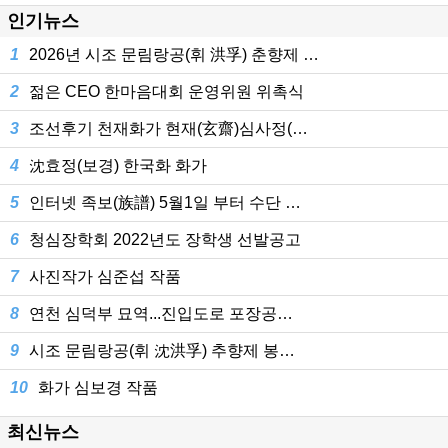
인기뉴스
1
2026년 시조 문림랑공(휘 洪孚) 춘향제 …
2
젊은 CEO 한마음대회 운영위원 위촉식
3
조선후기 천재화가 현재(玄齋)심사정(…
4
沈효정(보경) 한국화 화가
5
인터넷 족보(族譜) 5월1일 부터 수단 …
6
청심장학회 2022년도 장학생 선발공고
7
사진작가 심준섭 작품
8
연천 심덕부 묘역...진입도로 포장공…
9
시조 문림랑공(휘 沈洪孚) 추향제 봉…
10
화가 심보경 작품
최신뉴스