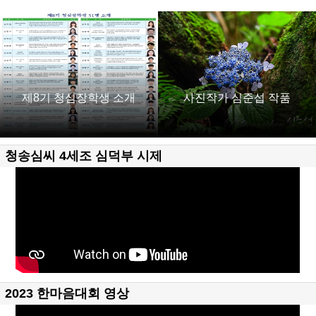
제8기 청심장학생 소개
사진작가 심준섭 작품
청송심씨 4세조 심덕부 시제
2023 한마음대회 영상