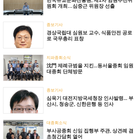
한국유교문화진흥원, 제1차 임원추천위
원회 개최…심중근 위원장 선출
종보기사
경상국립대 심원보 교수, 식품안전 공로
로 국무총리 표창
지파종회소식
沈門 제례규범을 지킨...동서울종회 임원
대종회 단체방문
종보기사
심욱기 대전지방국세청장 인사발령... 부
산시, 청송군, 신한은행 등 인사
대종회소식
부사공종회 신임 집행부 주관, 상견례 겸
초청간담회 열어