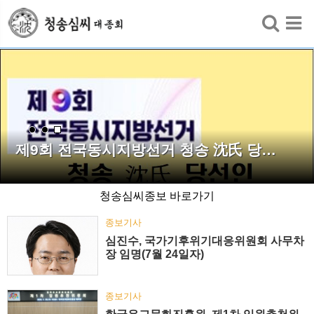
검색
제9회 전국동시지방선거 청송 沈氏 당…
청송심씨종보 바로가기
종보기사
심진수, 국가기후위기대응위원회 사무차
장 임명(7월 24일자)
종보기사