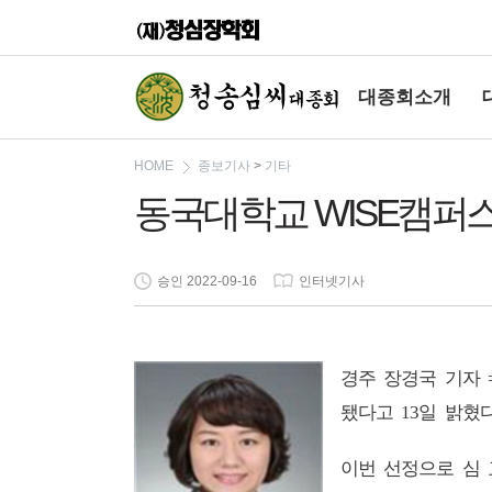
대종회소개
HOME
종보기사
>
기타
동국대학교 WISE캠퍼
승인 2022-09-16
인터넷기사
경주 장경국 기자
됐다고
일 밝혔
13
이번 선정으로 심