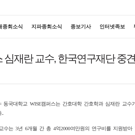
대종회소식
지파종회소식
종보기사
인터넷족보
스 심재란 교수, 한국연구재단 
상단여백
동국대학교
캠퍼스는 간호대학 간호학과 심재란 교수
=
WISE
다
..
 교수는
년
개월 간 총
억
여만원의 연구비를 지원받아
3
6
4
2000