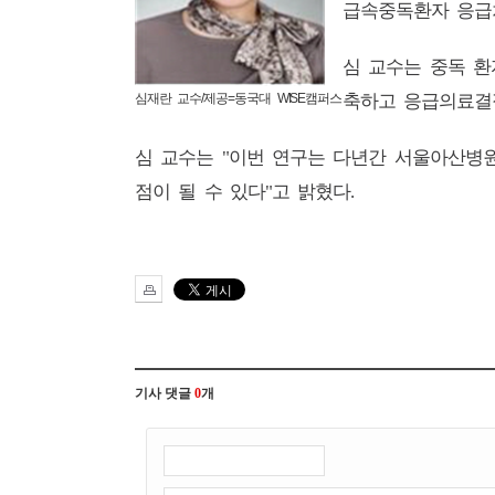
급속중독환자 응급
심 교수는 중독 
축하고 응급의료결
심재란 교수/제공=동국대 WISE캠퍼스
심 교수는
이번 연구는 다년간 서울아산병
"
점이 될 수 있다
고 밝혔다
"
.
기사 댓글
0
개