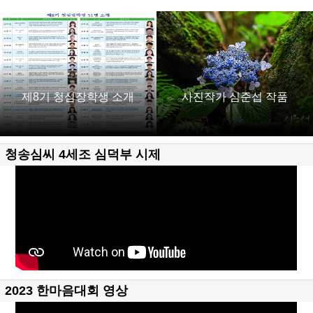
제8기 청심장학생 소개
사진작가 심준섭 작품
청송심씨 4세조 심덕부 시제
2023 한마음대회 영상