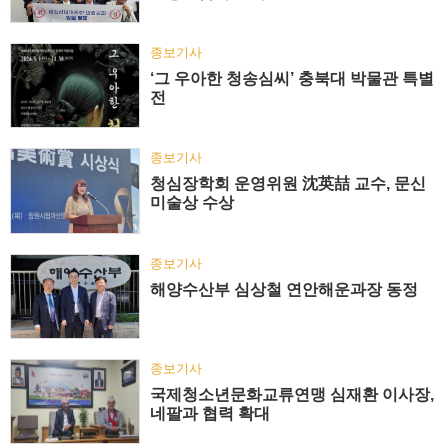
종보기사
‘그 우아한 청송심씨’ 충북대 박물관 특별
전
종보기사
청심장학회 운영위원 沈英喆 교수, 문신
미술상 수상
종보기사
해양수산부 심상철 연안해운과장 동정
종보기사
국제청소년문화교류연맹 심재환 이사장,
네팔과 협력 확대