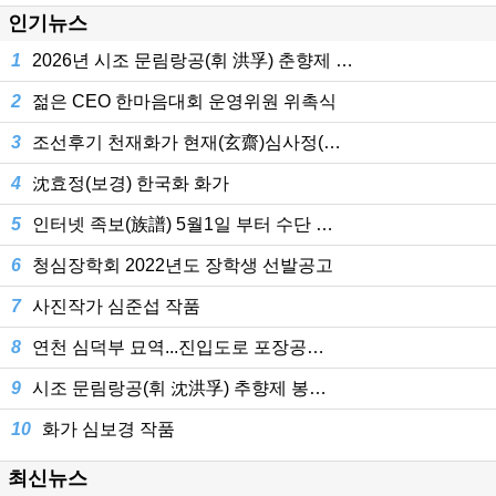
인기뉴스
1
2026년 시조 문림랑공(휘 洪孚) 춘향제 …
2
젊은 CEO 한마음대회 운영위원 위촉식
3
조선후기 천재화가 현재(玄齋)심사정(…
4
沈효정(보경) 한국화 화가
5
인터넷 족보(族譜) 5월1일 부터 수단 …
6
청심장학회 2022년도 장학생 선발공고
7
사진작가 심준섭 작품
8
연천 심덕부 묘역...진입도로 포장공…
9
시조 문림랑공(휘 沈洪孚) 추향제 봉…
10
화가 심보경 작품
최신뉴스