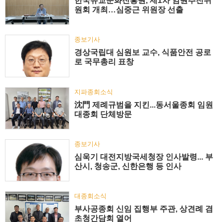
한국유교문화진흥원, 제1차 임원추천위
원회 개최…심중근 위원장 선출
종보기사
경상국립대 심원보 교수, 식품안전 공로
로 국무총리 표창
지파종회소식
沈門 제례규범을 지킨...동서울종회 임원
대종회 단체방문
종보기사
심욱기 대전지방국세청장 인사발령... 부
산시, 청송군, 신한은행 등 인사
대종회소식
부사공종회 신임 집행부 주관, 상견례 겸
초청간담회 열어