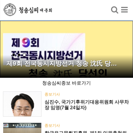
검색
제9회 전국동시지방선거 청송 沈氏 당…
청송심씨종보 바로가기
종보기사
심진수, 국가기후위기대응위원회 사무차
장 임명(7월 24일자)
종보기사