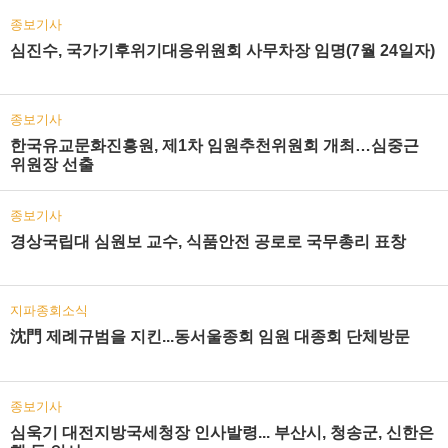
종보기사
심진수, 국가기후위기대응위원회 사무차장 임명(7월 24일자)
종보기사
한국유교문화진흥원, 제1차 임원추천위원회 개최…심중근
위원장 선출
종보기사
경상국립대 심원보 교수, 식품안전 공로로 국무총리 표창
지파종회소식
沈門 제례규범을 지킨...동서울종회 임원 대종회 단체방문
종보기사
심욱기 대전지방국세청장 인사발령... 부산시, 청송군, 신한은