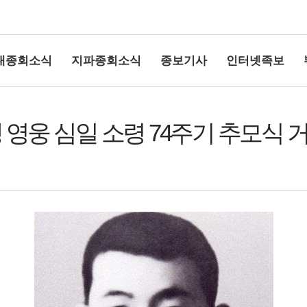
대종회소식
지파종회소식
종보기사
인터넷족보
전쟁 영웅 심일 소령 74주기 추모식 
상단여백