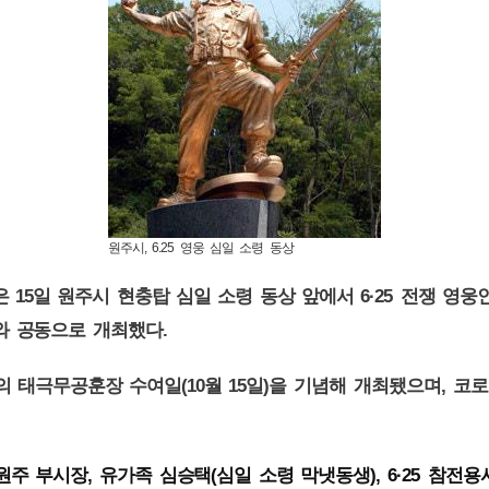
원주시, 6.25 영웅 심일 소령 동상
15
6·25
은
일 원주시 현충탑 심일 소령 동상 앞에서
전쟁 영웅
.
와 공동으로 개최했다
(10
15
)
,
의 태극무공훈장 수여일
월
일
을 기념해
개최됐으며
코로
,
(
), 6·25
원주 부시장
유가족 심승택
심일 소령 막냇동생
참전용