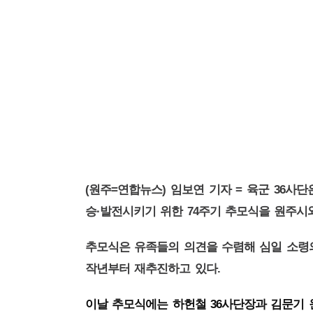
(
=
)
=
36
원주
연합뉴스
임보연 기자
육군
사단
·
74
승
발전시키기 위한
주기 추모식을 원주시
추모식은 유족들의 의견을 수렴해 심일 소령
.
작년부터 재추진하고 있다
36
이날 추모식에는 하헌철
사단장과 김문기 