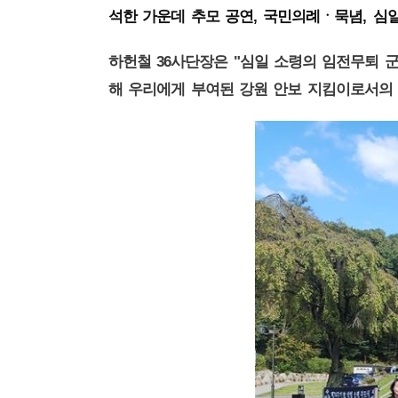
,
,
석한 가운데 추모 공연
국민의례ㆍ묵념
심일
36
"
하헌철
사단장은
심일 소령의 임전무퇴 
해 우리에게 부여된 강원 안보 지킴이로서의