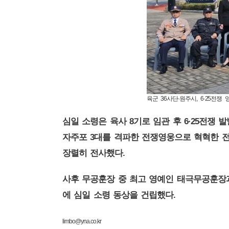
육군 36사단·원주시, 6·25전쟁
8
6·25
심일 소령은 육사
기로 임관 후
전쟁 발
3
자주포
대를 격파한 전쟁영웅으로 혁혁한 
.
장렬히 전사했다
사후 무공훈장 중 최고 영예인 태극무공훈장
에 심일 소령 동상을 건립했다
limbo@yna.co.kr