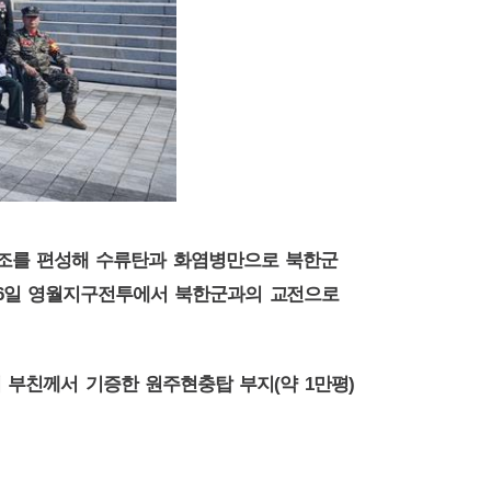
조를 편성해 수류탄과 화염병만으로 북한군
6
일 영월지구전투에서 북한군과의 교전으로
(
1
)
의 부친께서 기증한 원주현충탑 부지
약
만평