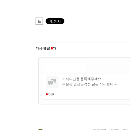
기사 댓글
0
개
0
/
300