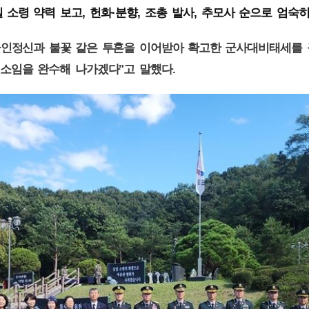
,
·
,
,
 소령 약력 보고
헌화
분향
조총 발사
추모사 순으로 엄숙히
군인정신과 불꽃 같은 투혼을 이어받아 확고한 군사대비태세를
"
.
 소임을 완수해 나가겠다
고 말했다