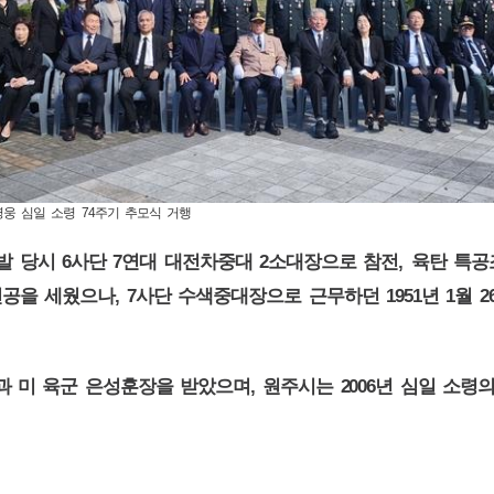
 영웅 심일 소령 74주기 추모식 거행
6
7
2
,
발 당시
사단
연대 대전차중대
소대장으로 참전
육탄 특공
, 7
1951
1
2
전공을 세웠으나
사단 수색중대장으로 근무하던
년
월
,
2006
과 미 육군 은성훈장을 받았으며
원주시는
년 심일 소령
.