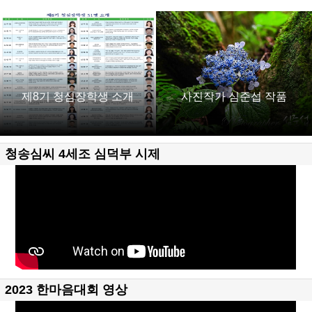
제8기 청심장학생 소개
사진작가 심준섭 작품
청송심씨 4세조 심덕부 시제
2023 한마음대회 영상