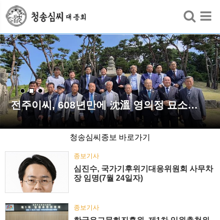
검색
전주이씨, 608년만에 沈溫 영의정 묘소…
청송심씨종보 바로가기
종보기사
심진수, 국가기후위기대응위원회 사무차
장 임명(7월 24일자)
종보기사