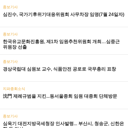
종보기사
심진수, 국가기후위기대응위원회 사무차장 임명(7월 24일자)
종보기사
한국유교문화진흥원, 제1차 임원추천위원회 개최…심중근
위원장 선출
종보기사
경상국립대 심원보 교수, 식품안전 공로로 국무총리 표창
지파종회소식
沈門 제례규범을 지킨...동서울종회 임원 대종회 단체방문
종보기사
심욱기 대전지방국세청장 인사발령... 부산시, 청송군, 신한은