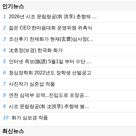
인기뉴스
1
2026년 시조 문림랑공(휘 洪孚) 춘향제 …
2
젊은 CEO 한마음대회 운영위원 위촉식
3
조선후기 천재화가 현재(玄齋)심사정(…
4
沈효정(보경) 한국화 화가
5
인터넷 족보(族譜) 5월1일 부터 수단 …
6
청심장학회 2022년도 장학생 선발공고
7
사진작가 심준섭 작품
8
연천 심덕부 묘역...진입도로 포장공…
9
시조 문림랑공(휘 沈洪孚) 추향제 봉…
10
화가 심보경 작품
최신뉴스