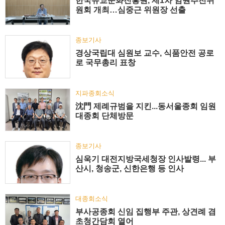
한국유교문화진흥원, 제1차 임원추천위
원회 개최…심중근 위원장 선출
종보기사
경상국립대 심원보 교수, 식품안전 공로
로 국무총리 표창
지파종회소식
沈門 제례규범을 지킨...동서울종회 임원
대종회 단체방문
종보기사
심욱기 대전지방국세청장 인사발령... 부
산시, 청송군, 신한은행 등 인사
대종회소식
부사공종회 신임 집행부 주관, 상견례 겸
초청간담회 열어