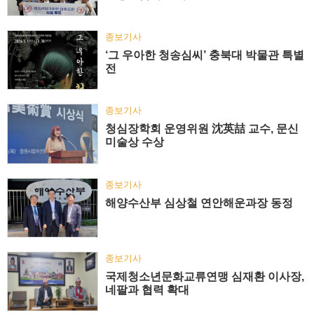
종보기사
‘그 우아한 청송심씨’ 충북대 박물관 특별
전
종보기사
청심장학회 운영위원 沈英喆 교수, 문신
미술상 수상
종보기사
해양수산부 심상철 연안해운과장 동정
종보기사
국제청소년문화교류연맹 심재환 이사장,
네팔과 협력 확대