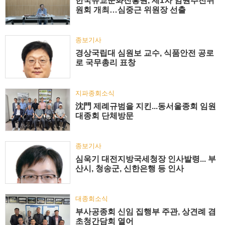
한국유교문화진흥원, 제1차 임원추천위
원회 개최…심중근 위원장 선출
종보기사
경상국립대 심원보 교수, 식품안전 공로
로 국무총리 표창
지파종회소식
沈門 제례규범을 지킨...동서울종회 임원
대종회 단체방문
종보기사
심욱기 대전지방국세청장 인사발령... 부
산시, 청송군, 신한은행 등 인사
대종회소식
부사공종회 신임 집행부 주관, 상견례 겸
초청간담회 열어