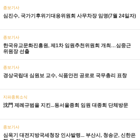
종보기사
심진수, 국가기후위기대응위원회 사무차장 임명(7월 24일자)
종보기사
한국유교문화진흥원, 제1차 임원추천위원회 개최…심중근
위원장 선출
종보기사
경상국립대 심원보 교수, 식품안전 공로로 국무총리 표창
지파종회소식
沈門 제례규범을 지킨...동서울종회 임원 대종회 단체방문
종보기사
심욱기 대전지방국세청장 인사발령... 부산시, 청송군, 신한은