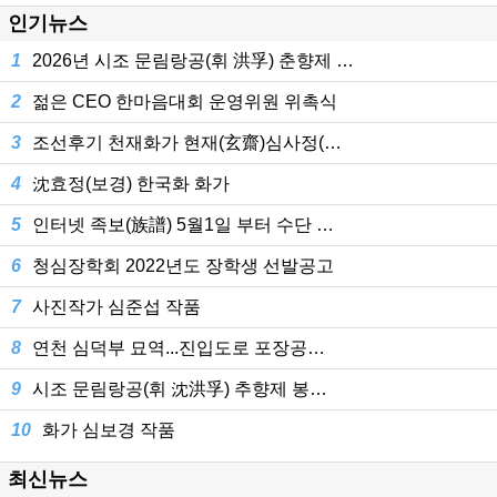
인기뉴스
1
2026년 시조 문림랑공(휘 洪孚) 춘향제 …
2
젊은 CEO 한마음대회 운영위원 위촉식
3
조선후기 천재화가 현재(玄齋)심사정(…
4
沈효정(보경) 한국화 화가
5
인터넷 족보(族譜) 5월1일 부터 수단 …
6
청심장학회 2022년도 장학생 선발공고
7
사진작가 심준섭 작품
8
연천 심덕부 묘역...진입도로 포장공…
9
시조 문림랑공(휘 沈洪孚) 추향제 봉…
10
화가 심보경 작품
최신뉴스