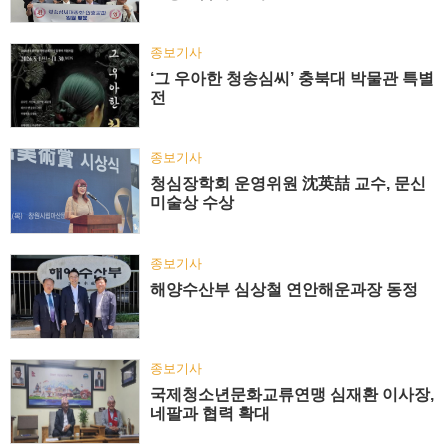
종보기사
‘그 우아한 청송심씨’ 충북대 박물관 특별
전
종보기사
청심장학회 운영위원 沈英喆 교수, 문신
미술상 수상
종보기사
해양수산부 심상철 연안해운과장 동정
종보기사
국제청소년문화교류연맹 심재환 이사장,
네팔과 협력 확대