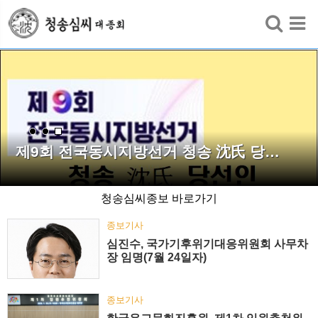
검색
제9회 전국동시지방선거 청송 沈氏 당…
청송심씨종보 바로가기
종보기사
심진수, 국가기후위기대응위원회 사무차
장 임명(7월 24일자)
종보기사