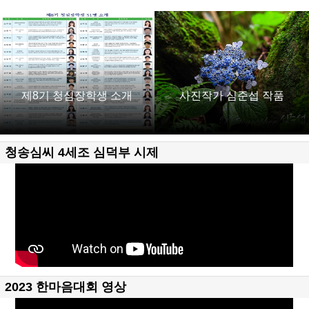
제8기 청심장학생 소개
사진작가 심준섭 작품
청송심씨 4세조 심덕부 시제
2023 한마음대회 영상