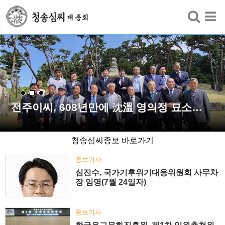
검색
전주이씨, 608년만에 沈溫 영의정 묘소…
청송심씨종보 바로가기
종보기사
심진수, 국가기후위기대응위원회 사무차
장 임명(7월 24일자)
종보기사