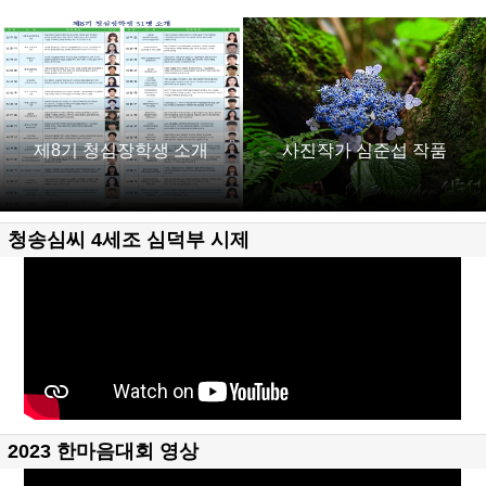
제8기 청심장학생 소개
사진작가 심준섭 작품
청송심씨 4세조 심덕부 시제
2023 한마음대회 영상