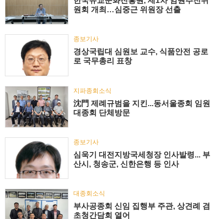
한국유교문화진흥원, 제1차 임원추천위
원회 개최…심중근 위원장 선출
종보기사
경상국립대 심원보 교수, 식품안전 공로
로 국무총리 표창
지파종회소식
沈門 제례규범을 지킨...동서울종회 임원
대종회 단체방문
종보기사
심욱기 대전지방국세청장 인사발령... 부
산시, 청송군, 신한은행 등 인사
대종회소식
부사공종회 신임 집행부 주관, 상견례 겸
초청간담회 열어