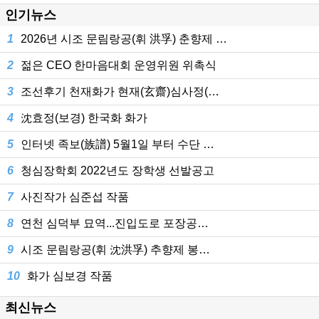
인기뉴스
1
2026년 시조 문림랑공(휘 洪孚) 춘향제 …
2
젊은 CEO 한마음대회 운영위원 위촉식
3
조선후기 천재화가 현재(玄齋)심사정(…
4
沈효정(보경) 한국화 화가
5
인터넷 족보(族譜) 5월1일 부터 수단 …
6
청심장학회 2022년도 장학생 선발공고
7
사진작가 심준섭 작품
8
연천 심덕부 묘역...진입도로 포장공…
9
시조 문림랑공(휘 沈洪孚) 추향제 봉…
10
화가 심보경 작품
최신뉴스