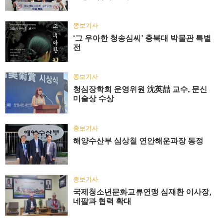
종보기사
‘그 우아한 청송심씨’ 충북대 박물관 특별
전
종보기사
청심장학회 운영위원 沈英喆 교수, 문신
미술상 수상
종보기사
해양수산부 심상철 연안해운과장 동정
종보기사
국제청소년문화교류연맹 심재환 이사장,
네팔과 협력 확대