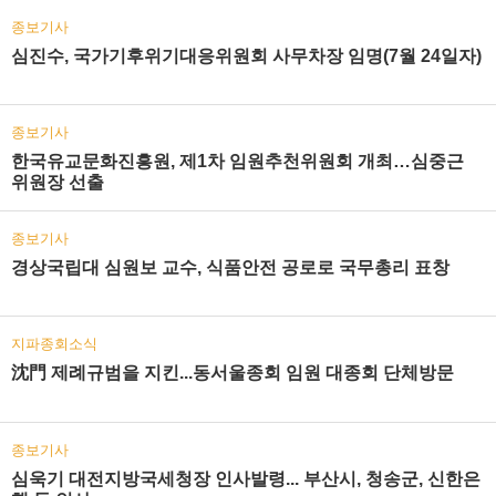
종보기사
심진수, 국가기후위기대응위원회 사무차장 임명(7월 24일자)
종보기사
한국유교문화진흥원, 제1차 임원추천위원회 개최…심중근
위원장 선출
종보기사
경상국립대 심원보 교수, 식품안전 공로로 국무총리 표창
지파종회소식
沈門 제례규범을 지킨...동서울종회 임원 대종회 단체방문
종보기사
심욱기 대전지방국세청장 인사발령... 부산시, 청송군, 신한은