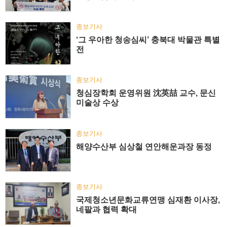
종보기사
‘그 우아한 청송심씨’ 충북대 박물관 특별
전
종보기사
청심장학회 운영위원 沈英喆 교수, 문신
미술상 수상
종보기사
해양수산부 심상철 연안해운과장 동정
종보기사
국제청소년문화교류연맹 심재환 이사장,
네팔과 협력 확대