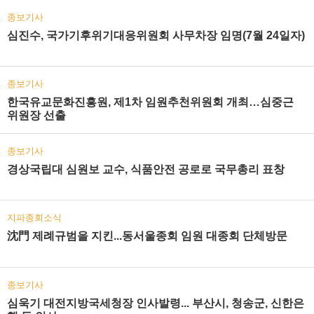
종보기사
심진수, 국가기후위기대응위원회 사무차장 임명(7월 24일자)
종보기사
한국유교문화진흥원, 제1차 임원추천위원회 개최…심중근
위원장 선출
종보기사
경상국립대 심원보 교수, 식품안전 공로로 국무총리 표창
지파종회소식
沈門 제례규범을 지킨...동서울종회 임원 대종회 단체방문
종보기사
심욱기 대전지방국세청장 인사발령... 부산시, 청송군, 신한은