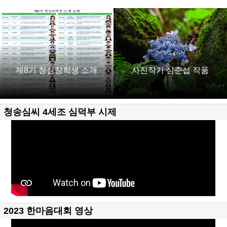
제8기 청심장학생 소개
사진작가 심준섭 작품
청송심씨 4세조 심덕부 시제
2023 한마음대회 영상