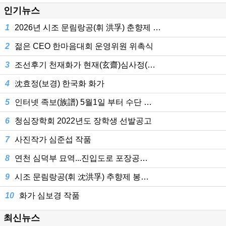
인기뉴스
1
2026년 시조 문림랑공(휘 洪孚) 춘향제 …
2
젊은 CEO 한마음대회 운영위원 위촉식
3
조선후기 천재화가 현재(玄齋)심사정(…
4
沈효정(보경) 한국화 화가
5
인터넷 족보(族譜) 5월1일 부터 수단 …
6
청심장학회 2022년도 장학생 선발공고
7
사진작가 심준섭 작품
8
연천 심덕부 묘역...진입도로 포장공…
9
시조 문림랑공(휘 沈洪孚) 추향제 봉…
10
화가 심보경 작품
최신뉴스