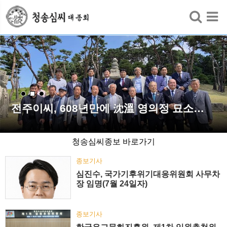
검색
전주이씨, 608년만에 沈溫 영의정 묘소…
청송심씨종보 바로가기
종보기사
심진수, 국가기후위기대응위원회 사무차
장 임명(7월 24일자)
종보기사