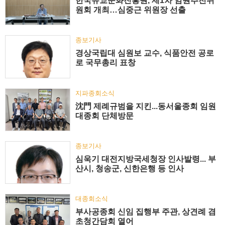
한국유교문화진흥원, 제1차 임원추천위
원회 개최…심중근 위원장 선출
종보기사
경상국립대 심원보 교수, 식품안전 공로
로 국무총리 표창
지파종회소식
沈門 제례규범을 지킨...동서울종회 임원
대종회 단체방문
종보기사
심욱기 대전지방국세청장 인사발령... 부
산시, 청송군, 신한은행 등 인사
대종회소식
부사공종회 신임 집행부 주관, 상견례 겸
초청간담회 열어