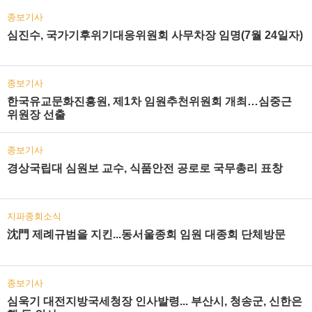
종보기사
심진수, 국가기후위기대응위원회 사무차장 임명(7월 24일자)
종보기사
한국유교문화진흥원, 제1차 임원추천위원회 개최…심중근
위원장 선출
종보기사
경상국립대 심원보 교수, 식품안전 공로로 국무총리 표창
지파종회소식
沈門 제례규범을 지킨...동서울종회 임원 대종회 단체방문
종보기사
심욱기 대전지방국세청장 인사발령... 부산시, 청송군, 신한은