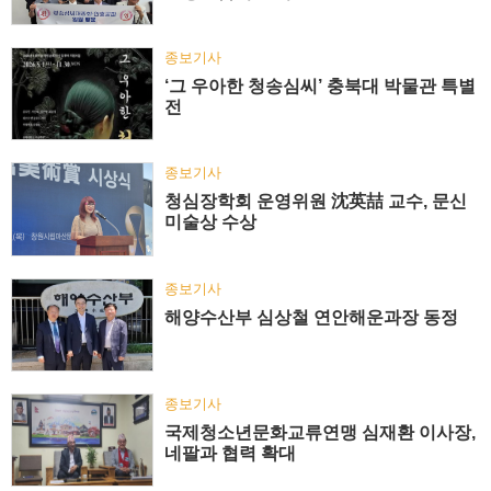
종보기사
‘그 우아한 청송심씨’ 충북대 박물관 특별
전
종보기사
청심장학회 운영위원 沈英喆 교수, 문신
미술상 수상
종보기사
해양수산부 심상철 연안해운과장 동정
종보기사
국제청소년문화교류연맹 심재환 이사장,
네팔과 협력 확대