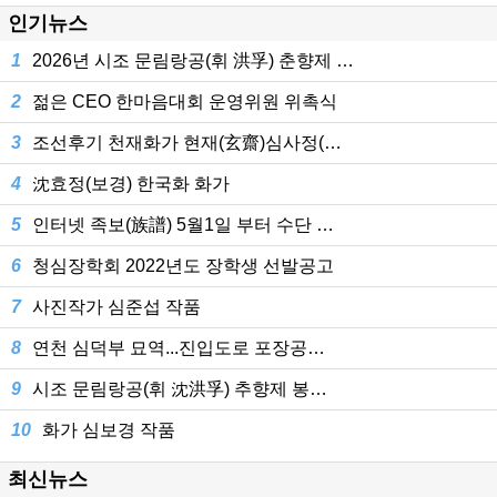
인기뉴스
1
2026년 시조 문림랑공(휘 洪孚) 춘향제 …
2
젊은 CEO 한마음대회 운영위원 위촉식
3
조선후기 천재화가 현재(玄齋)심사정(…
4
沈효정(보경) 한국화 화가
5
인터넷 족보(族譜) 5월1일 부터 수단 …
6
청심장학회 2022년도 장학생 선발공고
7
사진작가 심준섭 작품
8
연천 심덕부 묘역...진입도로 포장공…
9
시조 문림랑공(휘 沈洪孚) 추향제 봉…
10
화가 심보경 작품
최신뉴스