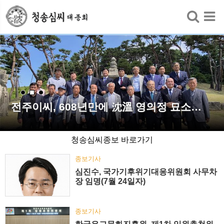
검색
전주이씨, 608년만에 沈溫 영의정 묘소…
청송심씨종보 바로가기
종보기사
심진수, 국가기후위기대응위원회 사무차
장 임명(7월 24일자)
종보기사