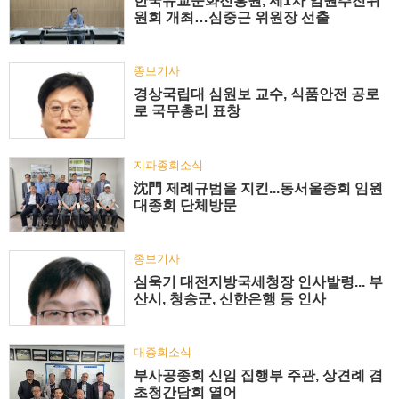
한국유교문화진흥원, 제1차 임원추천위
원회 개최…심중근 위원장 선출
종보기사
경상국립대 심원보 교수, 식품안전 공로
로 국무총리 표창
지파종회소식
沈門 제례규범을 지킨...동서울종회 임원
대종회 단체방문
종보기사
심욱기 대전지방국세청장 인사발령... 부
산시, 청송군, 신한은행 등 인사
대종회소식
부사공종회 신임 집행부 주관, 상견례 겸
초청간담회 열어