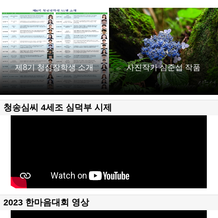
제8기 청심장학생 소개
사진작가 심준섭 작품
청송심씨 4세조 심덕부 시제
2023 한마음대회 영상