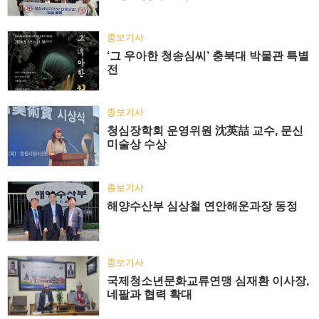
종보기사
‘그 우아한 청송심씨’ 충북대 박물관 특별
전
종보기사
청심장학회 운영위원 沈英喆 교수, 문신
미술상 수상
종보기사
해양수산부 심상철 연안해운과장 동정
종보기사
국제청소년문화교류연맹 심재환 이사장,
네팔과 협력 확대