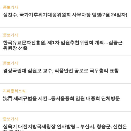
종보기사
심진수, 국가기후위기대응위원회 사무차장 임명(7월 24일자)
종보기사
한국유교문화진흥원, 제1차 임원추천위원회 개최…심중근
위원장 선출
종보기사
경상국립대 심원보 교수, 식품안전 공로로 국무총리 표창
지파종회소식
沈門 제례규범을 지킨...동서울종회 임원 대종회 단체방문
종보기사
심욱기 대전지방국세청장 인사발령... 부산시, 청송군, 신한은