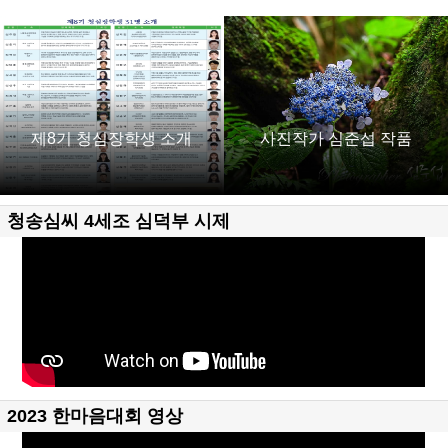
제8기 청심장학생 소개
사진작가 심준섭 작품
청송심씨 4세조 심덕부 시제
2023 한마음대회 영상